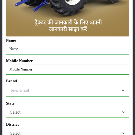
लाड़ली बहना योजना की 36वीं किस्त जारी, करोड़ों महिलाओं के
खातों में पहुंचे 1500 रुपये
16-May-2026
ट्रैक्टर बिक्री में महिंद्रा ने अप्रैल 2026 में दर्ज की 20% से
Name
अधिक वृद्धि
01-May-2026
Mobile Number
Sonalika Tractors Achieves Record Sales of 1,80,504
Units in FY’26
02-Apr-2026
Brand
मसूर की एमएसपी खरीद पर सरकार से मिली मंजूरी: किसानों को
मिली बड़ी राहत
State
28-Mar-2026
Select
पूसा कृषि विज्ञान मेला 2026: 25–27 फरवरी को आयोजन
District
24-Feb-2026
Select