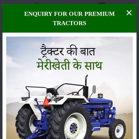
ENQUIRY FOR OUR PREMIUM
फसल
भंडारण
TRACTORS
कीटनाशक
पशुपालन
कृषि यंत्र
समाचार
सम्पादकीय
अन्य