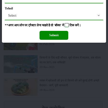
Tehsil
किसान क्रेडिट कार्ड (KCC) में बड़े सुधार की तैयारी: RBI की
Select
नई पहल से किसानों को मिलेगा फायदा
13-Feb-2026
**अगर आप लोन पर ट्रैक्टर लेना चाहते है तो 'बॉक्स' में
टिक
करें।
Budget 2026: ‘भारत विस्तार’ से कृषि में डिजिटल और AI
Submit
क्रांति की शुरुआत
01-Feb-2026
किसानों के लिए बड़ी सौगात: सूर्य योजना में बदलाव, अब सोलर
पंप पर 90% तक सब्सिडी!
23-Nov-2025
नवंबर में ब्रोकली की इन दो किस्मो की करें बुवाई होगी अच्छी
पैदावार - जानें, पूरी जानकारी
18-Nov-2025