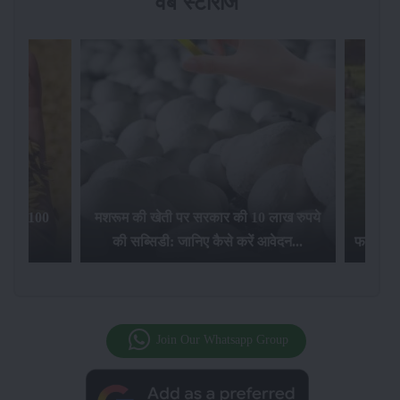
वेब स्टोरीज
िलेगा 100
मशरूम की खेती पर सरकार की 10 लाख रुपये
की सब्सिडी: जानिए कैसे करें आवेदन...
फसल बीम
Join Our Whatsapp Group