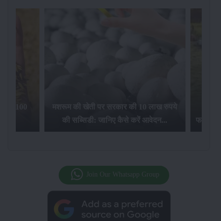
िलेगा 100
मशरूम की खेती पर सरकार की 10 लाख रुपये
की सब्सिडी: जानिए कैसे करें आवेदन...
फसल बीम
Join Our Whatsapp Group