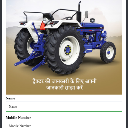
फसल
भंडारण
कीटनाशक
पशुपालन
कृषि यंत्र
समाचार
Name
सम्पादकीय
अन्य
Mobile Number
लाड़ली बहना योजना की 36वीं किस्त जारी, करोड़ों महिलाओं के