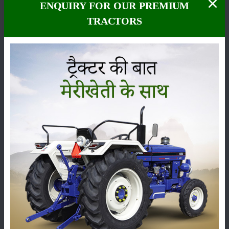
ENQUIRY FOR OUR PREMIUM
TRACTORS
कीटनाशक
पशुपालन
कृषि यंत्र
समाचार
सम्पादकीय
अन्य
पूसा बासमती 1882: सूखे में भी बेहतरीन उत्पादन देने वाली
भारत की पहली सूखा-सहिष्णु बासमती किस्म
22-Jun-2026