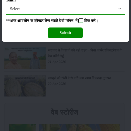
Tehsil
और उन्नत तकनीकें
03-May-2026
Select
**अगर आप लोन पर ट्रैक्टर लेना चाहते है तो 'बॉक्स' में
टिक
करें।
आधुनिक तकनीक से चीकू की खेती कैसे करें: जानें पूरी
जानकारी
Submit
27-Apr-2026
सरकार से किसानों को बड़ी राहत - बिना फार्मर रजिस्ट्रेशन के
बेच सकेंगे गेहूं
21-Apr-2026
खरबूजे की खेती कैसे करें: कम समय में ज्यादा मुनाफा
20-Apr-2026
वेब स्टोरीज