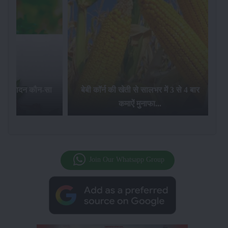
का उत्पादन कौन-सा
बेबी कॉर्न की खेती से सालभर में 3 से 4 बार
है...
कमाऐं मुनाफा...
Join Our Whatsapp Group