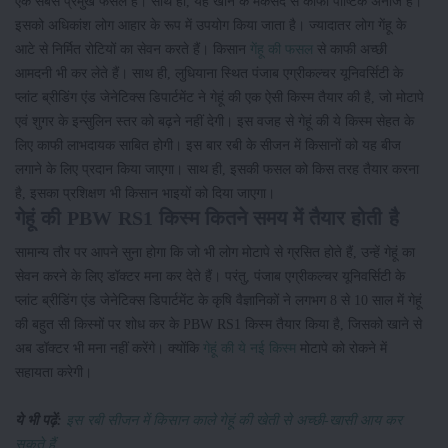
एक सबसे प्रमुख फसल है। साथ ही, यह खाने के मकसद से काफी पौष्टिक अनाज है।
इसको अधिकांश लोग आहार के रूप में उपयोग किया जाता है। ज्यादातर लोग गेंहू के
आटे से निर्मित रोटियों का सेवन करते हैं। किसान
गेंहू की फसल
से काफी अच्छी
आमदनी भी कर लेते हैं। साथ ही, लुधियाना स्थित पंजाब एग्रीकल्चर यूनिवर्सिटी के
प्लांट ब्रीडिंग एंड जेनेटिक्स डिपार्टमेंट ने गेहूं की एक ऐसी किस्म तैयार की है, जो मोटापे
एवं शुगर के इन्सुलिन स्तर को बढ़ने नहीं देगी। इस वजह से गेहूं की ये किस्म सेहत के
लिए काफी लाभदायक साबित होगी। इस बार रबी के सीजन में किसानों को यह बीज
लगाने के लिए प्रदान किया जाएगा। साथ ही, इसकी फसल को किस तरह तैयार करना
है, इसका प्रशिक्षण भी किसान भाइयों को दिया जाएगा।
गेहूं की PBW RS1 किस्म कितने समय में तैयार होती है
सामान्य तौर पर आपने सुना होगा कि जो भी लोग मोटापे से ग्रसित होते हैं, उन्हें गेहूं का
सेवन करने के लिए डॉक्टर मना कर देते हैं। परंतु, पंजाब एग्रीकल्चर यूनिवर्सिटी के
प्लांट ब्रीडिंग एंड जेनेटिक्स डिपार्टमेंट के कृषि वैज्ञानिकों ने लगभग 8 से 10 साल में गेहूं
की बहुत सी किस्मों पर शोध कर के PBW RS1 किस्म तैयार किया है, जिसको खाने से
अब डॉक्टर भी मना नहीं करेंगे। क्योंकि
गेहूं की ये नई किस्म
मोटापे को रोकने में
सहायता करेगी।
ये भी पढ़ें:
इस रबी सीजन में किसान काले गेहूं की खेती से अच्छी-खासी आय कर
सकते हैं