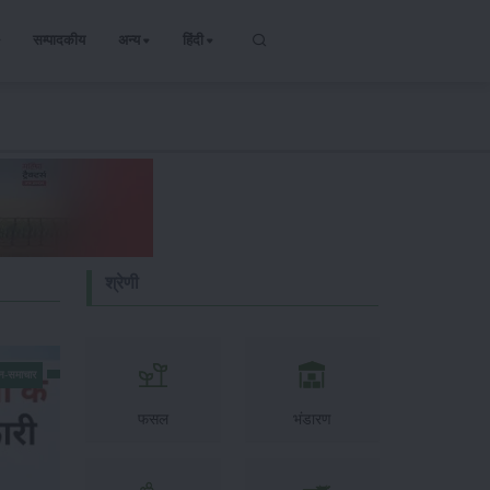
सम्पादकीय
अन्य
हिंदी
श्रेणी
न-समाचार
फसल
भंडारण