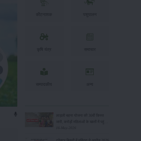
कीटनाशक
पशुपालन
कृषि यंत्र
समाचार
सम्पादकीय
अन्य
लाड़ली बहना योजना की 36वीं किस्त
जारी, करोड़ों महिलाओं के खातों में पहुंचे
1500 रुपये
16-May-2026
ट्रैक्टर बिक्री में महिंद्रा ने अप्रैल 2026