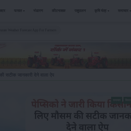
ैक्टर
फसल
भंडारण
कीटनाशक
पशुपालन
कृषि यंत्र
समाचार
urate Weather Forecast App For Farmers
म की सटीक जानकारी देने वाला ऐप
समाचार
किसा