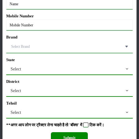
Mobile Number
सम्पादकीय
अन्य
Brand
लाड़ली बहना योजना की 36वीं किस्त जारी, करोड़ों महिलाओं के
खातों में पहुंचे 1500 रुपये
State
16-May-2026
Select
District
ट्रैक्टर बिक्री में महिंद्रा ने अप्रैल 2026 में दर्ज की 20% से
अधिक वृद्धि
Select
01-May-2026
Tehsil
Select
Sonalika Tractors Achieves Record Sales of 1,80,504
Units in FY’26
02-Apr-2026
**अगर आप लोन पर ट्रैक्टर लेना चाहते है तो 'बॉक्स' में
टिक
करें।
Submit