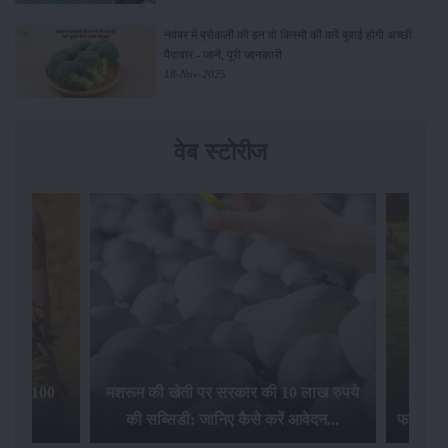
नवंबर में ब्रोकली की इन दो किस्मो की करें बुवाई होगी अच्छी
पैदावार - जानें, पूरी जानकारी
18-Nov-2025
वेब स्टोरीज
िलेगा 100
मशरूम की खेती पर सरकार की 10 लाख रुपये
की सब्सिडी: जानिए कैसे करें आवेदन...
फसल बीम