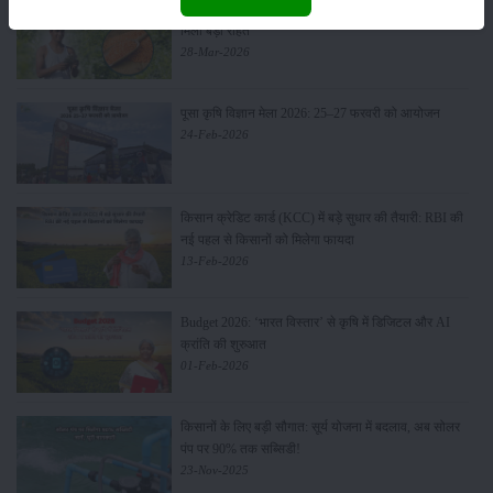
मसूर की एमएसपी खरीद पर सरकार से मिली मंजूरी: किसानों को
मिली बड़ी राहत
28-Mar-2026
पूसा कृषि विज्ञान मेला 2026: 25–27 फरवरी को आयोजन
24-Feb-2026
किसान क्रेडिट कार्ड (KCC) में बड़े सुधार की तैयारी: RBI की
नई पहल से किसानों को मिलेगा फायदा
13-Feb-2026
Budget 2026: ‘भारत विस्तार’ से कृषि में डिजिटल और AI
क्रांति की शुरुआत
01-Feb-2026
किसानों के लिए बड़ी सौगात: सूर्य योजना में बदलाव, अब सोलर
पंप पर 90% तक सब्सिडी!
23-Nov-2025