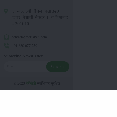
5ए-46, 6वीं मंजिल, क्लाउड9
टावर, वैशाली सेक्टर 1, गाजियाबाद
- 201010
contact@merikheti.com
+91 880 077 7501
Subscribe NewsLetter
Subscribe
© 2023
मेरीखेती
सर्वाधिकार सुरक्षित