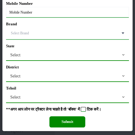
Mobile Number
मेरीखेती
Brand
State
हमें फॉलो करें :
Select
District
Select
Tehsil
साइटमैप
Select
फसल
**अगर आप लोन पर ट्रैक्टर लेना चाहते है तो 'बॉक्स' में
टिक
करें।
भंडारण
Submit
कीटनाशक
पशुपालन