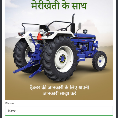
गुस्सा,
सरकार
ख़ुशखबरी
को ड्रैगन
किसानो
किसानों ने
प्रदान
अब नर्सरी
फ्रूट की
को धा
कहा
करेगी
लगाने के
खेती पर
की बिक्
सरकार
7,500
लिए
सरकार
पर मिले
की कथनी
रुपए प्रति
मिलेगी 50
देगी 40%
100 रुप
और करनी
हेक्टेयर
प्रतिशत
तक की
का
अलग हैं...
पर...
सब्सिड़ी...
सब्सिड़ी...
बोनस..
Join Our
Whatsapp Group
Name