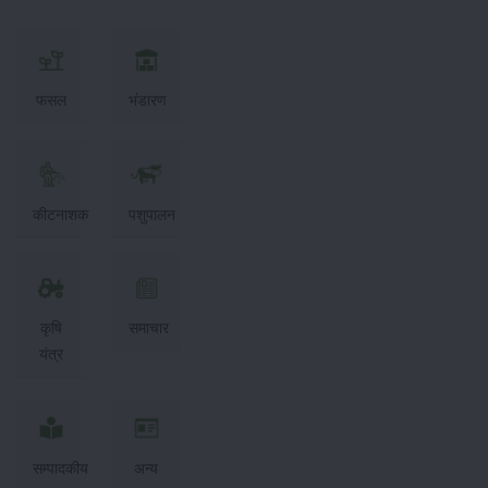
फसल
भंडारण
कीटनाशक
पशुपालन
कृषि
समाचार
यंत्र
सम्पादकीय
अन्य