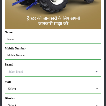
लाड़ली बहना योजना की 36वीं किस्त जारी, करोड़ों महिलाओं के
खातों में पहुंचे 1500 रुपये
16-May-2026
ट्रैक्टर बिक्री में महिंद्रा ने अप्रैल 2026 में दर्ज की 20% से
Name
अधिक वृद्धि
01-May-2026
Mobile Number
Sonalika Tractors Achieves Record Sales of 1,80,504
Units in FY’26
02-Apr-2026
Brand
मसूर की एमएसपी खरीद पर सरकार से मिली मंजूरी: किसानों को
मिली बड़ी राहत
State
28-Mar-2026
Select
पूसा कृषि विज्ञान मेला 2026: 25–27 फरवरी को आयोजन
District
24-Feb-2026
Select