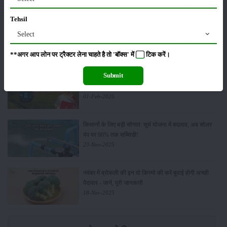
Tehsil
किसान क्रेडिट कार्ड (KCC) में बड़े सुधार की तैयारी: RBI की
Select
नई पहल से किसानों को मिलेगा फायदा
13-Feb-2026
**अगर आप लोन पर ट्रैक्टर लेना चाहते है तो 'बॉक्स' में
टिक
करें।
Submit
Budget 2026: ‘भारत विस्तार’ से कृषि में डिजिटल और AI
क्रांति की शुरुआत
01-Feb-2026
किसानों के लिए बड़ी सौगात: सूर्य योजना में बदलाव, अब सोलर
पंप पर 90% तक सब्सिडी!
23-Nov-2025
नवंबर में ब्रोकली की इन दो किस्मो की करें बुवाई होगी अच्छी
पैदावार - जानें, पूरी जानकारी
18-Nov-2025