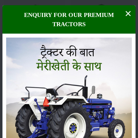
ENQUIRY FOR OUR PREMIUM
फसल
भंडारण
TRACTORS
कीटनाशक
पशुपालन
कृषि यंत्र
समाचार
सम्पादकीय
अन्य