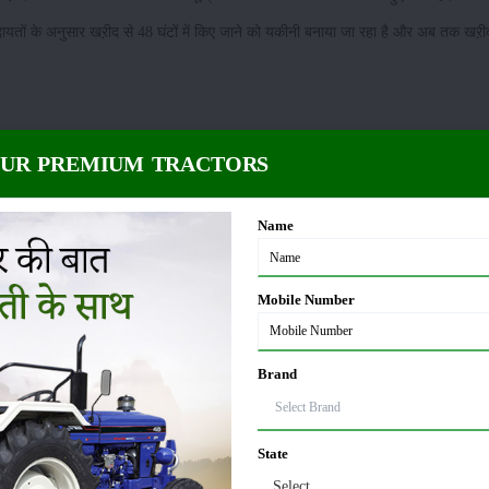
यतों के अनुसार खऱीद से 48 घंटों में किए जाने को यकीनी बनाया जा रहा है और अब तक खऱीद
OUR PREMIUM TRACTORS
Name
्रिक टन धान की आमद हुई है, जिसमें से 1,01,18,556 मीट्रिक टन धान की खऱीद की जा चुकी ह
Mobile Number
 मिलर्ज़ द्वारा 29,024 मीट्रिक टन खऱीद की गई है।
रुपए जारी किए गए हैं, जबकि पंजाब स्टेट वेयरहाऊसिंग कोर्पोरेशन को 261,18,55,731 करोड़,
Brand
गए हैं।
कट करते हुए कहा कि अभी तक कहीं से भी मंडी के द्वारा कोरोना फैलने या होने सम्बन्धी रिपोर्ट स
State
 के लोगों द्वारा धान की फ़सल अन्य राज्यों से लाकर पंजाब की मंडियों में बेचने के रुझान को रोकन
Select