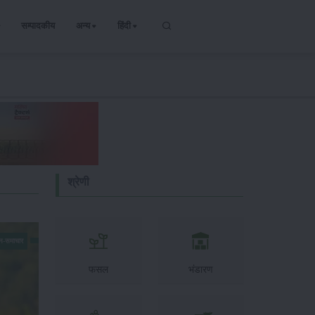
सम्पादकीय
अन्य
हिंदी
श्रेणी
न-समाचार
फसल
भंडारण