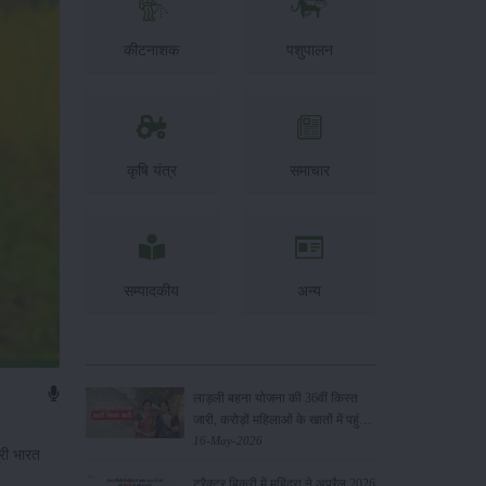
कीटनाशक
पशुपालन
कृषि यंत्र
समाचार
सम्पादकीय
अन्य
लाड़ली बहना योजना की 36वीं किस्त
जारी, करोड़ों महिलाओं के खातों में पहुंचे
1500 रुपये
16-May-2026
री भारत
ट्रैक्टर बिक्री में महिंद्रा ने अप्रैल 2026