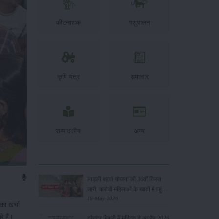
कीटनाशक
पशुपालन
कृषि यंत्र
समाचार
सम्पादकीय
अन्य
लाड़ली बहना योजना की 36वीं किस्त
जारी, करोड़ों महिलाओं के खातों में पहुंचे
1500 रुपये
16-May-2026
का खर्चा
े हैं।
ट्रैक्टर बिक्री में महिंद्रा ने अप्रैल 2026