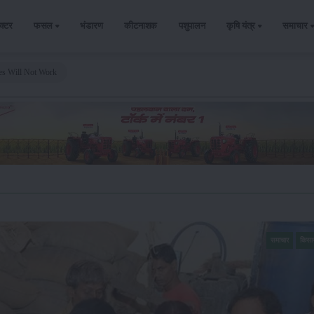
ैक्टर
फसल
भंडारण
कीटनाशक
पशुपालन
कृषि यंत्र
समाचार
es Will Not Work
समाचार
किसा