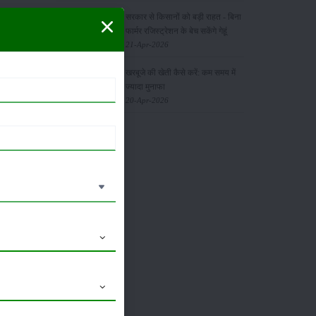
सरकार से किसानों को बड़ी राहत - बिना
है। तापमान
फार्मर रजिस्ट्रेशन के बेच सकेंगे गेहूं
21-Apr-2026
खरबूजे की खेती कैसे करें: कम समय में
 से 8 के
ज्यादा मुनाफा
20-Apr-2026
से फल सही