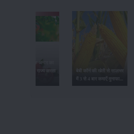
भारत में सर्वाधिक अनार का
उत्पादन कौन-सा राज्य करता
बेबी कॉर्न की खेती से सालभर
है...
में 3 से 4 बार कमाऐं मुनाफा...