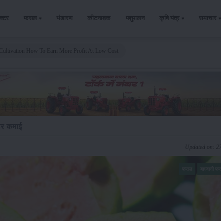
ैक्टर
फसल
भंडारण
कीटनाशक
पशुपालन
कृषि यंत्र
समाचार
ultivation How To Earn More Profit At Low Cost
ार कमाई
Updated on: 2
फसल
बागवानी फ