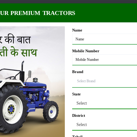
ती है, लेकिन बेहतर उत्पादन के लिए 10°C से 42°C के बीच का तापमान सबसे उपयुक्त होता 
OUR PREMIUM TRACTORS
Name
, लेकिन काली या बलुई दोमट मिट्टी में इसके सबसे अच्छे परिणाम मिलते हैं। मिट्टी का पीएच 7
Mobile Number
री
Brand
य खेत में लगाया जाता है। रोपाई के समय पौधों के बीच पर्याप्त दूरी रखना आवश्यक है।
State
Select
 हो। जब फल चीकू के आकार के हो जाएं, तब उन्हें अखबार या फोम बैग से ढक देना चाहिए। इस
District
Select
Tehsil