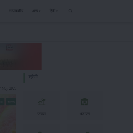
सम्पादकीय
अन्य
हिंदी
श्रेणी
7-May-2025
सल
अमरूद
फसल
भंडारण