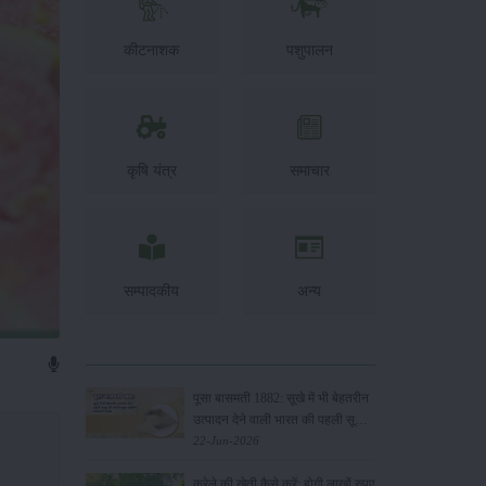
कीटनाशक
पशुपालन
कृषि यंत्र
समाचार
सम्पादकीय
अन्य
पूसा बासमती 1882: सूखे में भी बेहतरीन
उत्पादन देने वाली भारत की पहली सूखा-
सहिष्णु बासमती किस्म
22-Jun-2026
करेले की खेती कैसे करें: होगी लाखों रुपए