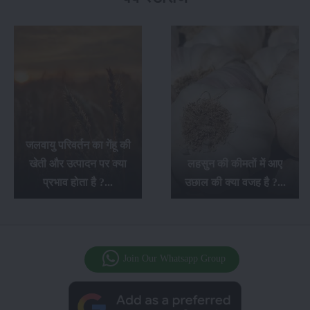
जलवायु परिवर्तन का गेंहू की
खेती और उत्पादन पर क्या
लहसुन की कीमतों में आए
प्रभाव होता है ?...
उछाल की क्या वजह है ?...
Join Our Whatsapp Group