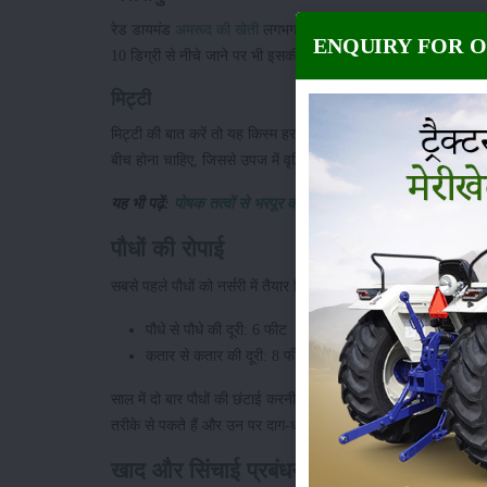
रेड डायमंड
अमरूद की खेती
लगभग हर प्रकार की जलवायु में की जा सक
ENQUIRY FOR 
10 डिग्री से नीचे जाने पर भी इसकी उपज पर ज्यादा असर नहीं पड़ता।
मिट्टी
मिट्टी की बात करें तो यह किस्म हर तरह की मिट्टी में उगाई जा सकती है
बीच होना चाहिए, जिससे उपज में वृद्धि होती है।
यह भी पढ़ें:
पोषक तत्वों से भरपूर काले अमरुद की खेती से जुड़ी जानका
पौधों की रोपाई
सबसे पहले पौधों को नर्सरी में तैयार किया जाता है, उसके बाद इन्हें मुख्
पौधे से पौधे की दूरी: 6 फीट
कतार से कतार की दूरी: 8 फीट
साल में दो बार पौधों की छंटाई करनी चाहिए ताकि उनकी बढ़वार बेहतर
तरीके से पकते हैं और उन पर दाग-धब्बे नहीं आते।
खाद और सिंचाई प्रबंधन