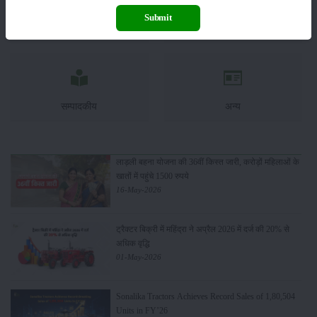
Submit
कृषि यंत्र
समाचार
सम्पादकीय
अन्य
लाड़ली बहना योजना की 36वीं किस्त जारी, करोड़ों महिलाओं के
खातों में पहुंचे 1500 रुपये
16-May-2026
ट्रैक्टर बिक्री में महिंद्रा ने अप्रैल 2026 में दर्ज की 20% से
अधिक वृद्धि
01-May-2026
Sonalika Tractors Achieves Record Sales of 1,80,504
Units in FY’26