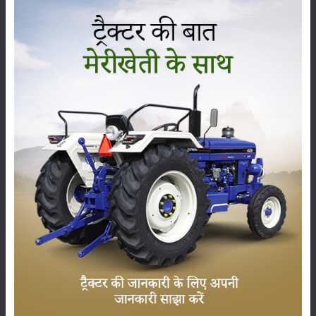
कोऑपरेटिव रिलेशन
कोऑपरेटिव सेक्टर से उनके संबंधों के बारे में भी बात की जाती है। वे दिल्ली के
इंडियन
इंस्टीट्यूट ऑफ पब्लिक एडमिनिस्ट्रेशन
में कई कार्यक्रम आयोजित कर चुके हैं।
ये भी पढ़ें
:
अब सहकारी समितियों के माध्यम से किसानों को मिलेगा सरकार की
योजनाओं का लाभ
वे सहकारिता क्षेत्र के जाने-माने संस्थान पुणे स्थित
वैकुंठ मेहता नेशनल इंस्टीट्यूट
ऑफ कोऑपरेटिव मैनेजमेंट
के अल्मुनाई हैं। कृषि और कॉपरेटिव को लेकर आणंद,
गुजरात स्थित
इंस्टीट्यूट ऑफ रूरल मैनेजमेंट यानी इरमा
और हैदराबाद स्थित
सेंटर
फॉर गुड गवर्नेंस
के कई कार्यक्रमों का वे हिस्सा रह चुके हैं। आनंद,
कॉन्फेडरेशन ऑफ
एनजीओ ऑफ रूरल इंडिया
(सीएनआरआई) के महासचिव हैं।
आरोप नहीं नाम दें
आरोपों के जवाब में बिनोद आनंद ने उल्टा मोर्चा को सलाह दी है। उन्होंने कहा कि, लंबे
इंतजार के बाद भी संयुक्त किसान मोर्चा (SKM) ने नाम नहीं दिया है। ऐसे में सरकार ने
एमएसपी व्यवस्था को प्रभावी तथा पारदर्शी बनाने, फसल विविधीकरण और जीरो बजट
नेचुरल फार्मिंग के लिए कमेटी का गठन कर दिया। सरकार ने इस वृहद समिति में मोर्चा
की ओर से प्रस्तावित तीन नामों के लिए जगह भी रिक्त छोड़ी है। ऐसे में कमेटी के किसी