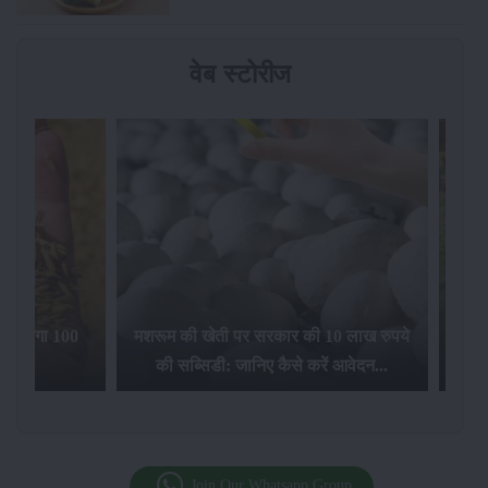
वेब स्टोरीज
िलेगा 100
मशरूम की खेती पर सरकार की 10 लाख रुपये
की सब्सिडी: जानिए कैसे करें आवेदन...
फसल बीम
Join Our Whatsapp Group