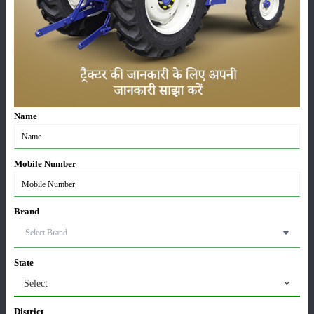
सम्पादकीय
अन्य
लाड़ली बहना योजना की 36वीं किस्त जारी, करोड़ों महिलाओं के
खातों में पहुंचे 1500 रुपये
16-May-2026
Name
ट्रैक्टर बिक्री में महिंद्रा ने अप्रैल 2026 में दर्ज की 20% से
अधिक वृद्धि
01-May-2026
Mobile Number
Sonalika Tractors Achieves Record Sales of 1,80,504
Units in FY’26
Brand
02-Apr-2026
मसूर की एमएसपी खरीद पर सरकार से मिली मंजूरी: किसानों को
State
मिली बड़ी राहत
Select
28-Mar-2026
District