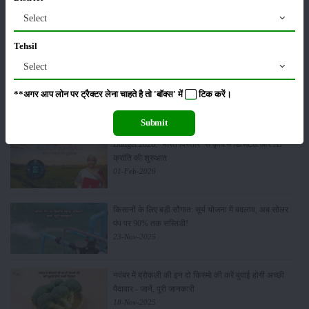
पूसा कृषि विज्ञान मेला 2026: 25–27 फरवरी को आयोजन
Select
24-Feb-2026
Tehsil
Select
किसान क्रेडिट कार्ड (KCC) में बड़े सुधार की तैयारी: RBI की
नई पहल से किसानों को मिलेगा फायदा
**अगर आप लोन पर ट्रैक्टर लेना चाहते है तो 'बॉक्स' में
टिक
करें।
13-Feb-2026
Submit
Budget 2026: ‘भारत विस्तार’ से कृषि में डिजिटल और AI
क्रांति की शुरुआत
01-Feb-2026
किसानों के लिए बड़ी सौगात: सूर्य योजना में बदलाव, अब सोलर
पंप पर 90% तक सब्सिडी!
23-Nov-2025
नवंबर में ब्रोकली की इन दो किस्मो की करें बुवाई होगी अच्छी
पैदावार - जानें, पूरी जानकारी
18-Nov-2025