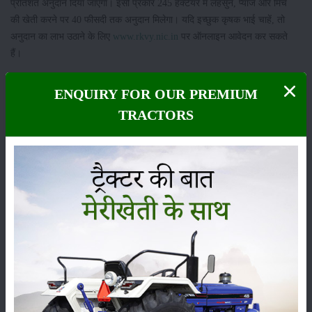
प्रतिशत अनुदान दिया जाएगा। इसी प्रकार 245 हेक्टेयर में लहसुन, प्याज और मिर्च
की खेती करने पर 40 फीसदी तक अनुदान मिलेगा। यदि इच्छुक कृषक भाई चाहें, तो
अनुदान का लाभ उठाने के लिए
www.rkvy.nic.in
पर ऑनलाइन आवेदन कर सकते
हैं।
श्रेणी
ENQUIRY FOR OUR PREMIUM
TRACTORS
फसल
भंडारण
कीटनाशक
पशुपालन