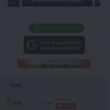
की सब्सिडी: जानिए कैसे करें आवेदन...
फसल बीम
Join Our Whatsapp Group
मेरीखेती