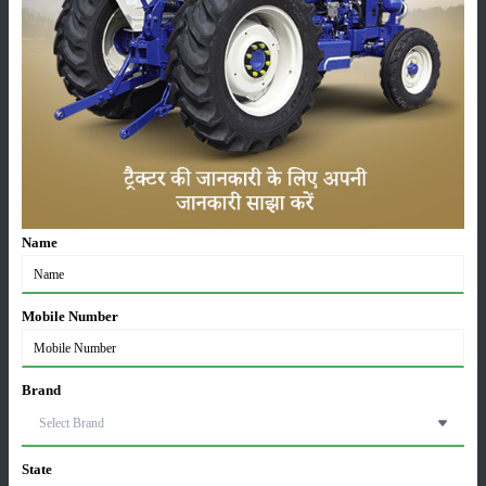
कृषि यंत्र
समाचार
सम्पादकीय
अन्य
लाड़ली बहना योजना की 36वीं किस्त जारी, करोड़ों महिलाओं के
खातों में पहुंचे 1500 रुपये
Name
16-May-2026
Mobile Number
ट्रैक्टर बिक्री में महिंद्रा ने अप्रैल 2026 में दर्ज की 20% से
अधिक वृद्धि
01-May-2026
Brand
Sonalika Tractors Achieves Record Sales of 1,80,504
Units in FY’26
State
02-Apr-2026