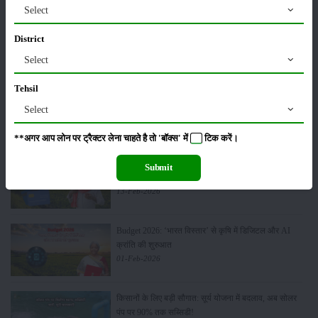
Select
मसूर की एमएसपी खरीद पर सरकार से मिली मंजूरी: किसानों को
District
मिली बड़ी राहत
28-Mar-2026
Select
Tehsil
पूसा कृषि विज्ञान मेला 2026: 25–27 फरवरी को आयोजन
Select
24-Feb-2026
**अगर आप लोन पर ट्रैक्टर लेना चाहते है तो 'बॉक्स' में
टिक
करें।
किसान क्रेडिट कार्ड (KCC) में बड़े सुधार की तैयारी: RBI की
Submit
नई पहल से किसानों को मिलेगा फायदा
13-Feb-2026
Budget 2026: ‘भारत विस्तार’ से कृषि में डिजिटल और AI
क्रांति की शुरुआत
01-Feb-2026
किसानों के लिए बड़ी सौगात: सूर्य योजना में बदलाव, अब सोलर
पंप पर 90% तक सब्सिडी!