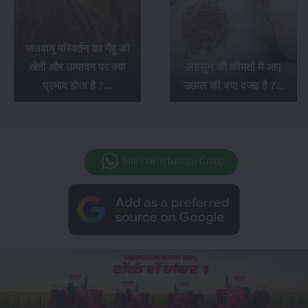
सफ़ेद मूसली की खेती के बारे
में सम्पूर्ण जानकारी, इसकी
लहसुन की कीमतों में आए
खेती से किसानों को होगा
उछाल की क्या वजह है ?...
अच्छा लाभ...
Join Our Whatsapp Group