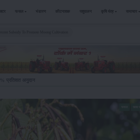
ैक्टर
फसल
भंडारण
कीटनाशक
पशुपालन
कृषि यंत्र
समाचार
rcent Subsidy To Promote Moong Cultivation
 50% प्रतिशत अनुदान
फसल
खाद्य