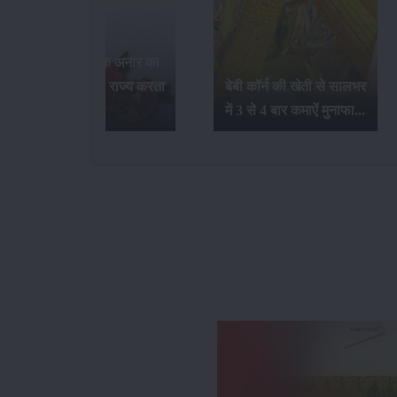
जलवायु परिवर्तन का गेंहू की
बेबी कॉर्न की खेती से सालभर
खेती और उत्पादन पर क्या
में 3 से 4 बार कमाऐं मुनाफा...
प्रभाव होता है ?...