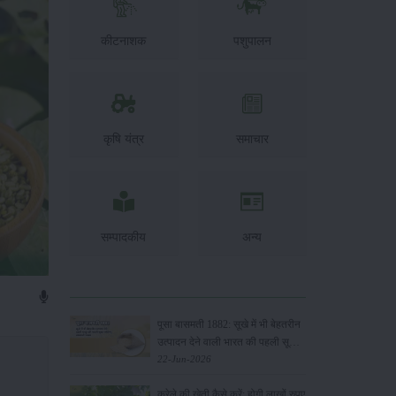
कीटनाशक
पशुपालन
कृषि यंत्र
समाचार
सम्पादकीय
अन्य
पूसा बासमती 1882: सूखे में भी बेहतरीन
उत्पादन देने वाली भारत की पहली सूखा-
सहिष्णु बासमती किस्म
22-Jun-2026
करेले की खेती कैसे करें: होगी लाखों रुपए