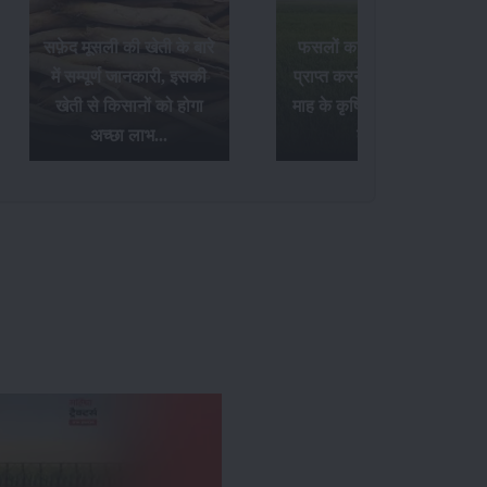
फसलों का अधिक उत्पादन
Paddy Insects - धान की
प्राप्त करने के लिए अक्टूबर
फसल में लगने वाले पौध
माह के कृषि संबंधी आवश्यक
फुदके और तना छेदक किट के
कार्य...
नियंत्रण उपाय...