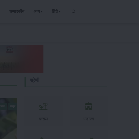
सम्पादकीय
अन्य
हिंदी
श्रेणी
 फसल
मसूर
फसल
भंडारण