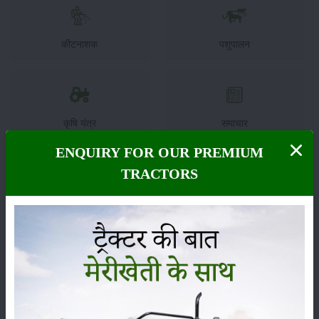
कीटनाशक
पशुपालन
कृषि यंत्र
समाचार
ENQUIRY FOR OUR PREMIUM
TRACTORS
सम्पादकीय
अन्य
लाड़ली बहना योजना की 36वीं किस्त जारी, करोड़ों महिलाओं के
खातों में पहुंचे 1500 रुपये
16-May-2026