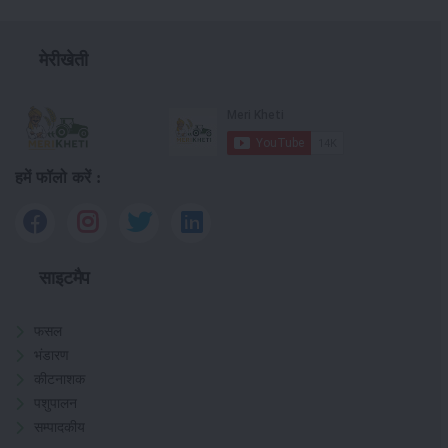
मेरीखेती
हमें फॉलो करें :
साइटमैप
फसल
भंडारण
कीटनाशक
पशुपालन
सम्पादकीय