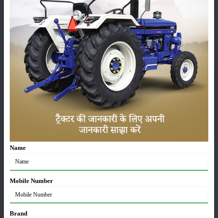
ट्रैक्टर बिक्री में महिंद्रा ने अप्रैल 2026 में दर्ज की 20% से
अधिक वृद्धि
01-May-2026
Sonalika Tractors Achieves Record Sales of 1,80,504
Units in FY’26
02-Apr-2026
मसूर की एमएसपी खरीद पर सरकार से मिली मंजूरी: किसानों को
मिली बड़ी राहत
28-Mar-2026
पूसा कृषि विज्ञान मेला 2026: 25–27 फरवरी को आयोजन
Name
24-Feb-2026
Mobile Number
किसान क्रेडिट कार्ड (KCC) में बड़े सुधार की तैयारी: RBI की
नई पहल से किसानों को मिलेगा फायदा
13-Feb-2026
Brand