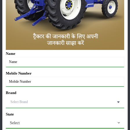
सम्पादकीय
अन्य
पूसा बासमती 1882: सूखे में भी बेहतरीन उत्पादन देने वाली
भारत की पहली सूखा-सहिष्णु बासमती किस्म
22-Jun-2026
Name
करेले की खेती कैसे करें: होगी लाखों रुपए की कमाई
29-May-2026
Mobile Number
सीताफल की खेती कैसे करें: होगी लाखों रुपए की कमाई
Brand
21-May-2026
State
ग्वार की खेती कैसे करें: जानें खेती का सही समय और उन्नत
Select
किस्में