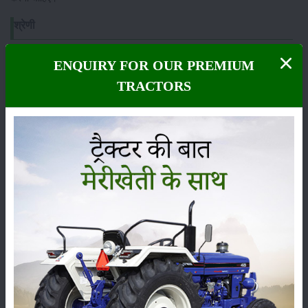
श्रेणी
ENQUIRY FOR OUR PREMIUM
TRACTORS
फसल
भंडारण
कीटनाशक
पशुपालन
कृषि यंत्र
समाचार