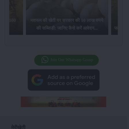
िलेगा 100
मशरूम की खेती पर सरकार की 10 लाख रुपये
की सब्सिडी: जानिए कैसे करें आवेदन...
फसल बीम
Join Our Whatsapp Group
मेरीखेती