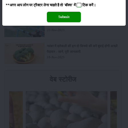
01-Feb-2026
**अगर आप लोन पर ट्रैक्टर लेना चाहते है तो 'बॉक्स' में
टिक
करें।
Submit
किसानों के लिए बड़ी सौगात: सूर्य योजना में बदलाव, अब सोलर
पंप पर 90% तक सब्सिडी!
23-Nov-2025
नवंबर में ब्रोकली की इन दो किस्मो की करें बुवाई होगी अच्छी
पैदावार - जानें, पूरी जानकारी
18-Nov-2025
वेब स्टोरीज