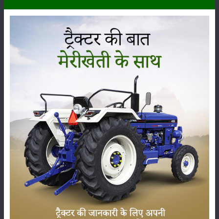
कृषि यंत्र
समाचार
सम्पादकीय
अन्य
लाड़ली बहना योजना की 36वीं किस्त जारी, करोड़ों महिलाओं के
खातों में पहुंचे 1500 रुपये
16-May-2026
ट्रैक्टर बिक्री में महिंद्रा ने अप्रैल 2026 में दर्ज की 20% से
अधिक वृद्धि
01-May-2026