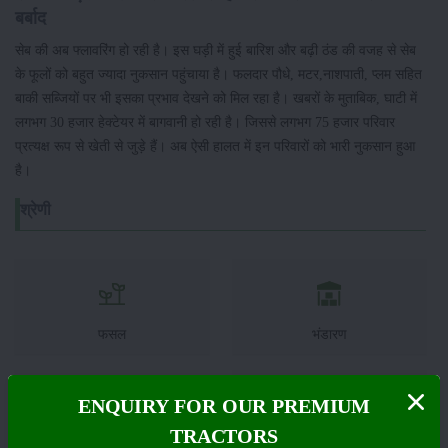
बर्बाद
सेब की अब फ्लावरिंग हो रही है। इस घड़ी में हुई बारिश और बढ़ी ठंड की वजह से सेब
के फूलों को बहुत ज्यादा नुकसान पहुंचाया है। फलदार पौधे, मटर,नाशपाती, प्लम सहित
बाकी सब्जियों पर भी इसका प्रभाव देखने को मिल रहा है। खबरों के मुताबिक, घाटी में
लगभग 30 हजार हेक्टेयर में बागवानी हो रही है। जिससे लगभग 75 हजार परिवार
प्रत्यक्ष रूप से खेती से जुड़े हैं। अब ऐसी हालत में इन परिवारों को भारी नुकसान हुआ
है।
श्रेणी
फसल
भंडारण
ENQUIRY FOR OUR PREMIUM
TRACTORS
कीटनाशक
पशुपालन