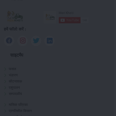
हमें फॉलो करें :
साइटमैप
फसल
भंडारण
कीटनाशक
पशुपालन
सम्पादकीय
मासिक पत्रिका
प्रगतिशील किसान