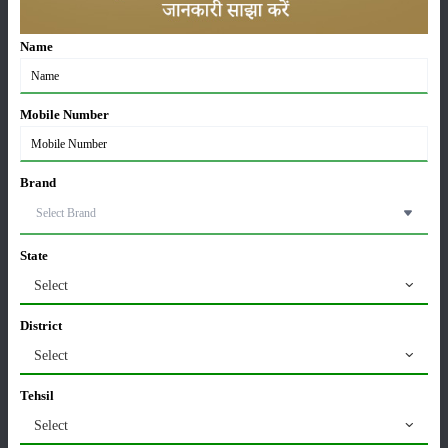
Sonalika Tractors Achieves Record Sales of 1,80,504
Name
Units in FY’26
02-Apr-2026
Mobile Number
मसूर की एमएसपी खरीद पर सरकार से मिली मंजूरी: किसानों को
मिली बड़ी राहत
28-Mar-2026
Brand
पूसा कृषि विज्ञान मेला 2026: 25–27 फरवरी को आयोजन
24-Feb-2026
State
Select
किसान क्रेडिट कार्ड (KCC) में बड़े सुधार की तैयारी: RBI की
District
नई पहल से किसानों को मिलेगा फायदा
Select
13-Feb-2026
Tehsil
Budget 2026: ‘भारत विस्तार’ से कृषि में डिजिटल और AI
Select
क्रांति की शुरुआत