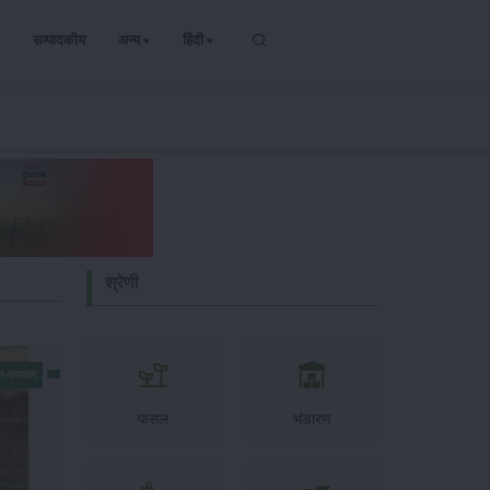
सम्पादकीय
अन्य
हिंदी
श्रेणी
न-समाचार
फसल
भंडारण