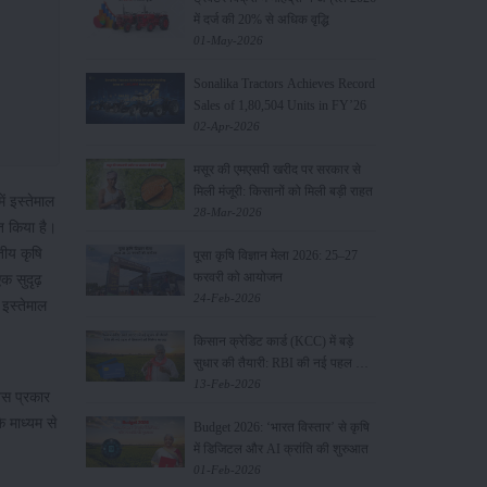
में दर्ज की 20% से अधिक वृद्धि
01-May-2026
Sonalika Tractors Achieves Record
Sales of 1,80,504 Units in FY’26
02-Apr-2026
मसूर की एमएसपी खरीद पर सरकार से
मिली मंजूरी: किसानों को मिली बड़ी राहत
ं इस्तेमाल
28-Mar-2026
ित किया है।
ीय कृषि
पूसा कृषि विज्ञान मेला 2026: 25–27
फरवरी को आयोजन
क सुदृढ़
24-Feb-2026
इस्तेमाल
किसान क्रेडिट कार्ड (KCC) में बड़े
सुधार की तैयारी: RBI की नई पहल से
किसानों को मिलेगा फायदा
13-Feb-2026
िस प्रकार
े माध्यम से
Budget 2026: ‘भारत विस्तार’ से कृषि
में डिजिटल और AI क्रांति की शुरुआत
01-Feb-2026