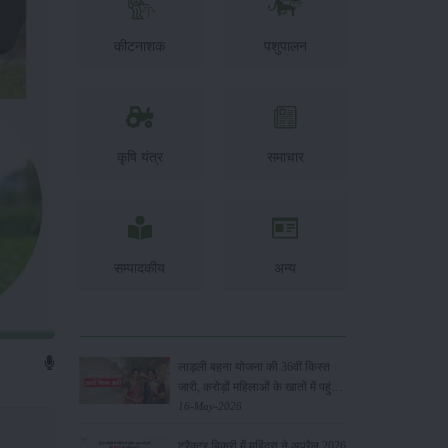
कीटनाशक
पशुपालन
कृषि यंत्र
समाचार
सम्पादकीय
अन्य
लाड़ली बहना योजना की 36वीं किस्त
जारी, करोड़ों महिलाओं के खातों में पहुंचे
1500 रुपये
16-May-2026
ट्रैक्टर बिक्री में महिंद्रा ने अप्रैल 2026