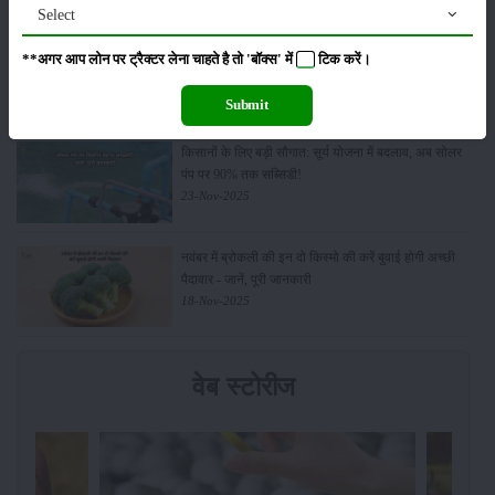
Select
Budget 2026: ‘भारत विस्तार’ से कृषि में डिजिटल और AI
**अगर आप लोन पर ट्रैक्टर लेना चाहते है तो 'बॉक्स' में
टिक
करें।
क्रांति की शुरुआत
01-Feb-2026
Submit
किसानों के लिए बड़ी सौगात: सूर्य योजना में बदलाव, अब सोलर
पंप पर 90% तक सब्सिडी!
23-Nov-2025
नवंबर में ब्रोकली की इन दो किस्मो की करें बुवाई होगी अच्छी
पैदावार - जानें, पूरी जानकारी
18-Nov-2025
वेब स्टोरीज