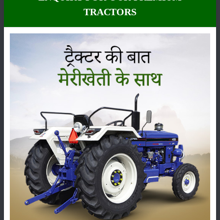
TRACTORS
कीटनाशक
पशुपालन
कृषि यंत्र
समाचार
सम्पादकीय
अन्य
लाड़ली बहना योजना की 36वीं किस्त जारी, करोड़ों महिलाओं के
खातों में पहुंचे 1500 रुपये
16-May-2026