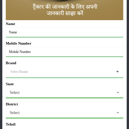
ट्रैक्टर बिक्री में महिंद्रा ने अप्रैल 2026 में दर्ज की 20% से
अधिक वृद्धि
01-May-2026
Name
Sonalika Tractors Achieves Record Sales of 1,80,504
Units in FY’26
Mobile Number
02-Apr-2026
मसूर की एमएसपी खरीद पर सरकार से मिली मंजूरी: किसानों को
Brand
मिली बड़ी राहत
28-Mar-2026
State
पूसा कृषि विज्ञान मेला 2026: 25–27 फरवरी को आयोजन
Select
24-Feb-2026
District
Select
किसान क्रेडिट कार्ड (KCC) में बड़े सुधार की तैयारी: RBI की
नई पहल से किसानों को मिलेगा फायदा
Tehsil
13-Feb-2026