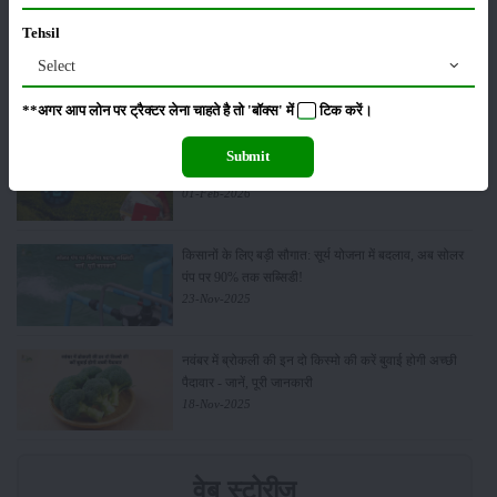
Tehsil
किसान क्रेडिट कार्ड (KCC) में बड़े सुधार की तैयारी: RBI की
Select
नई पहल से किसानों को मिलेगा फायदा
13-Feb-2026
**अगर आप लोन पर ट्रैक्टर लेना चाहते है तो 'बॉक्स' में
टिक
करें।
Budget 2026: ‘भारत विस्तार’ से कृषि में डिजिटल और AI
Submit
क्रांति की शुरुआत
01-Feb-2026
किसानों के लिए बड़ी सौगात: सूर्य योजना में बदलाव, अब सोलर
पंप पर 90% तक सब्सिडी!
23-Nov-2025
नवंबर में ब्रोकली की इन दो किस्मो की करें बुवाई होगी अच्छी
पैदावार - जानें, पूरी जानकारी
18-Nov-2025
वेब स्टोरीज