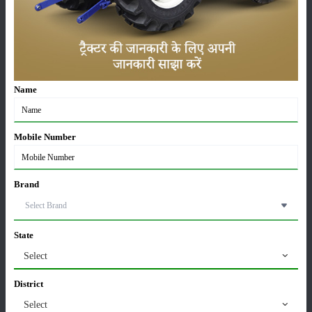
लाड़ली बहना योजना की 36वीं किस्त जारी, करोड़ों महिलाओं के
खातों में पहुंचे 1500 रुपये
16-May-2026
ट्रैक्टर बिक्री में महिंद्रा ने अप्रैल 2026 में दर्ज की 20% से
अधिक वृद्धि
Name
01-May-2026
Mobile Number
Sonalika Tractors Achieves Record Sales of 1,80,504
Units in FY’26
02-Apr-2026
Brand
मसूर की एमएसपी खरीद पर सरकार से मिली मंजूरी: किसानों को
मिली बड़ी राहत
State
28-Mar-2026
Select
पूसा कृषि विज्ञान मेला 2026: 25–27 फरवरी को आयोजन
District
24-Feb-2026
Select