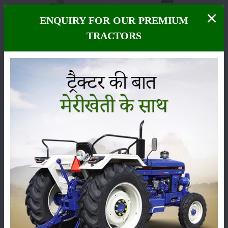
ENQUIRY FOR OUR PREMIUM
फसल
भंडारण
TRACTORS
कीटनाशक
पशुपालन
कृषि यंत्र
समाचार
सम्पादकीय
अन्य