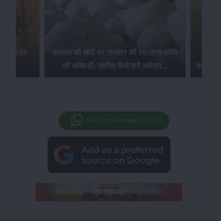
िलेगा 100
मशरूम की खेती पर सरकार की 10 लाख रुपये
की सब्सिडी: जानिए कैसे करें आवेदन...
फसल बीम
Join Our Whatsapp Group