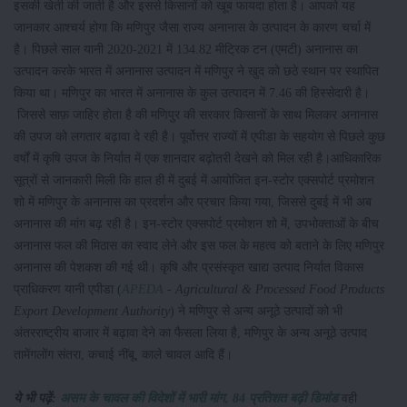
इसकी खेती की जाती है और इससे किसानों को खूब फायदा होता है। आपको यह
जानकार आश्चर्य होगा कि मणिपुर जैसा राज्य अनानास के उत्पादन के कारण चर्चा में
है। पिछले साल यानी 2020-2021 में 134.82 मीट्रिक टन (एमटी) अनानास का
उत्पादन करके भारत में अनानास उत्पादन में मणिपुर ने खुद को छठे स्थान पर स्थापित
किया था। मणिपुर का भारत में अनानास के कुल उत्पादन में 7.46 की हिस्सेदारी है।
जिससे साफ़ जाहिर होता है की मणिपुर की सरकार किसानों के साथ मिलकर अनानास
की उपज को लगतार बढ़ावा दे रही है। पूर्वोत्तर राज्यों में एपीडा के सहयोग से पिछले कुछ
वर्षों में कृषि उपज के निर्यात में एक शानदार बढ़ोतरी देखने को मिल रही है।आधिकारिक
सूत्रों से जानकारी मिली कि हाल ही में दुबई में आयोजित इन-स्टोर एक्सपोर्ट प्रमोशन
शो में मणिपुर के अनानास का प्रदर्शन और प्रचार किया गया, जिससे दुबई में भी अब
अनानास की मांग बढ़ रही है। इन-स्टोर एक्सपोर्ट प्रमोशन शो में, उपभोक्ताओं के बीच
अनानास फल की मिठास का स्वाद लेने और इस फल के महत्व को बताने के लिए मणिपुर
अनानास की पेशकश की गई थी। कृषि और प्रसंस्कृत खाद्य उत्पाद निर्यात विकास
प्राधिकरण यानी एपीडा (
APEDA
- Agricultural & Processed Food Products
Export Development Authority
) ने मणिपुर से अन्य अनूठे उत्पादों को भी
अंतरराष्ट्रीय बाजार में बढ़ावा देने का फैसला लिया है, मणिपुर के अन्य अनूठे उत्पाद
तामेंगलोंग संतरा, कचाई नींबू, काले चावल आदि हैं।
ये भी पढ़ें:
असम के चावल की विदेशों में भारी मांग, 84 प्रतिशत बढ़ी डिमांड
वही