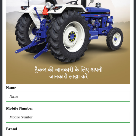
कीटनाशक
पशुपालन
कृषि यंत्र
समाचार
सम्पादकीय
अन्य
Name
लाड़ली बहना योजना की 36वीं किस्त जारी, करोड़ों महिलाओं के
खातों में पहुंचे 1500 रुपये
Mobile Number
16-May-2026
Brand
ट्रैक्टर बिक्री में महिंद्रा ने अप्रैल 2026 में दर्ज की 20% से