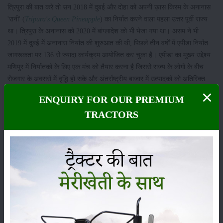
त्रिपुरा की बात करे तो सन 2018 में दुबई और दोहा को अपनी ख़ास किस्म के अनानास
'रानी' (
Tripura's Queen Pineapple
) का निर्यात करने वाला पहला उत्तर पूर्वी राज्य
था। त्रिपुरा के अनानास को 2020 में बांग्लादेश को भी भेजा गया था। असम ने भी
2019 में दुबई में अनानास निर्यात की शुरुआत की थी, पिछले तीन वर्षों में एपीडा निर्यात
जागरूकता पर 136 से ज्यादा कार्यक्रम आयोजित कर चुका है। एपीडा का मुख्य उद्देश्य
मणिपुर में निर्यातकों के लिए एक मंच को तैयार करना है जिससे राज्य के लोगों के बीच
रोजगार के अवसरों में वृद्धि हो सके और अंतर्राष्ट्रीय बाजार में उत्पादकों को अतिरिक्त
मूल्य मिल सके. साथ ही उच्च गुणवत्ता वाले अनानास को संरक्षित करने पर भी प्रयास
ENQUIRY FOR OUR PREMIUM
किया जाए।
TRACTORS
श्रेणी
फसल
भंडारण