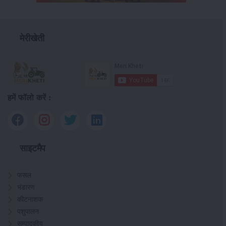
मेरीखेती
हमें फॉलो करें :
साइटमैप
फसल
भंडारण
कीटनाशक
पशुपालन
सम्पादकीय