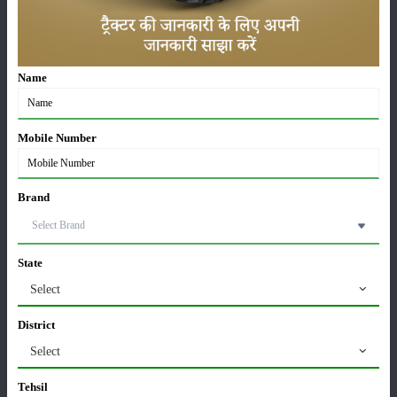
ट्रैक्टर बिक्री में महिंद्रा ने अप्रैल 2026 में दर्ज की 20% से
अधिक वृद्धि
01-May-2026
Name
Sonalika Tractors Achieves Record Sales of 1,80,504
Units in FY’26
Mobile Number
02-Apr-2026
मसूर की एमएसपी खरीद पर सरकार से मिली मंजूरी: किसानों को
Brand
मिली बड़ी राहत
28-Mar-2026
State
पूसा कृषि विज्ञान मेला 2026: 25–27 फरवरी को आयोजन
Select
24-Feb-2026
District
Select
किसान क्रेडिट कार्ड (KCC) में बड़े सुधार की तैयारी: RBI की
नई पहल से किसानों को मिलेगा फायदा
Tehsil
13-Feb-2026