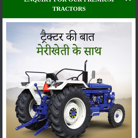
TRACTORS
कीटनाशक
पशुपालन
कृषि यंत्र
समाचार
सम्पादकीय
अन्य
लाड़ली बहना योजना की 36वीं किस्त जारी, करोड़ों महिलाओं के
खातों में पहुंचे 1500 रुपये
16-May-2026