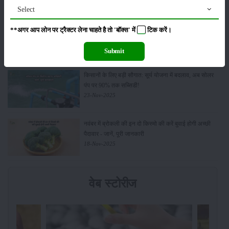
Select
Budget 2026: ‘भारत विस्तार’ से कृषि में डिजिटल और AI
**अगर आप लोन पर ट्रैक्टर लेना चाहते है तो 'बॉक्स' में
टिक
करें।
क्रांति की शुरुआत
01-Feb-2026
Submit
किसानों के लिए बड़ी सौगात: सूर्य योजना में बदलाव, अब सोलर
पंप पर 90% तक सब्सिडी!
23-Nov-2025
नवंबर में ब्रोकली की इन दो किस्मो की करें बुवाई होगी अच्छी
पैदावार - जानें, पूरी जानकारी
18-Nov-2025
वेब स्टोरीज