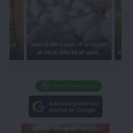
िलेगा 100
मशरूम की खेती पर सरकार की 10 लाख रुपये
की सब्सिडी: जानिए कैसे करें आवेदन...
फसल बीम
Join Our Whatsapp Group