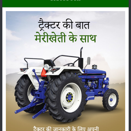
कीटनाशक
पशुपालन
कृषि यंत्र
समाचार
सम्पादकीय
अन्य
लाड़ली बहना योजना की 36वीं किस्त जारी, करोड़ों महिलाओं के
खातों में पहुंचे 1500 रुपये
16-May-2026
ट्रैक्टर बिक्री में महिंद्रा ने अप्रैल 2026 में दर्ज की 20% से
अधिक वृद्धि
01-May-2026