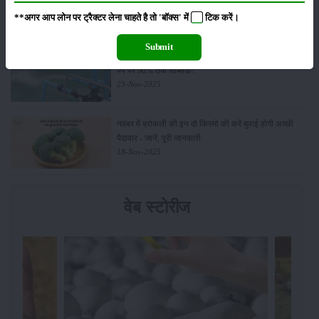
क्रांति की शुरुआत
01-Feb-2026
**अगर आप लोन पर ट्रैक्टर लेना चाहते है तो 'बॉक्स' में
टिक
करें।
Submit
किसानों के लिए बड़ी सौगात: सूर्य योजना में बदलाव, अब सोलर
पंप पर 90% तक सब्सिडी!
23-Nov-2025
नवंबर में ब्रोकली की इन दो किस्मो की करें बुवाई होगी अच्छी
पैदावार - जानें, पूरी जानकारी
18-Nov-2025
वेब स्टोरीज