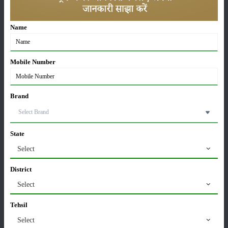
Sonalika Tractors Achieves Record Sales of 1,80,504
Name
Units in FY’26
02-Apr-2026
Mobile Number
मसूर की एमएसपी खरीद पर सरकार से मिली मंजूरी: किसानों को
मिली बड़ी राहत
28-Mar-2026
Brand
पूसा कृषि विज्ञान मेला 2026: 25–27 फरवरी को आयोजन
24-Feb-2026
State
Select
District
किसान क्रेडिट कार्ड (KCC) में बड़े सुधार की तैयारी: RBI की
नई पहल से किसानों को मिलेगा फायदा
Select
13-Feb-2026
Tehsil
Select
Budget 2026: ‘भारत विस्तार’ से कृषि में डिजिटल और AI