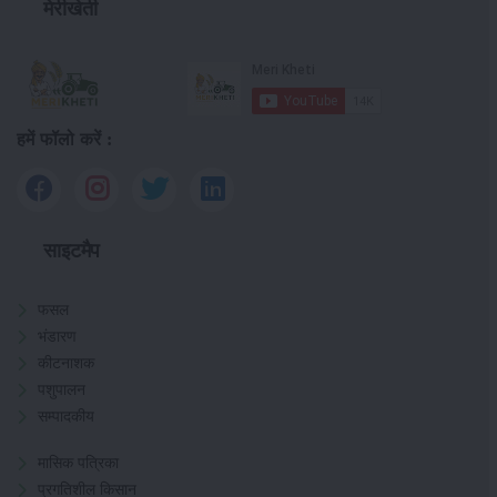
मेरीखेती
हमें फॉलो करें :
साइटमैप
फसल
भंडारण
कीटनाशक
पशुपालन
सम्पादकीय
मासिक पत्रिका
प्रगतिशील किसान