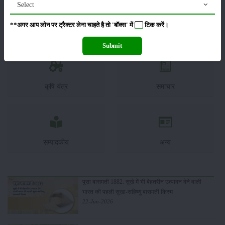
Select
**अगर आप लोन पर ट्रैक्टर लेना चाहते है तो 'बॉक्स' में
टिक
करें।
कीटनाशक
पशुपालन
Submit
कृषि यंत्र
समाचार
सम्पादकीय
अन्य
पूसा बासमती 1882: सूखे में भी बेहतरीन उत्पादन देने वाली
भारत की पहली सूखा-सहिष्णु बासमती किस्म
22-Jun-2026