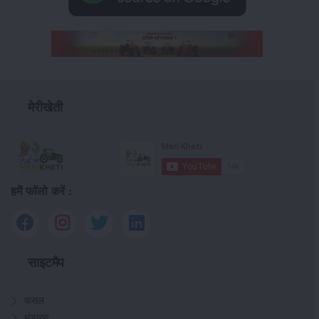
मेरीखेती
हमें फॉलो करें :
साइटमैप
फसल
भंडारण