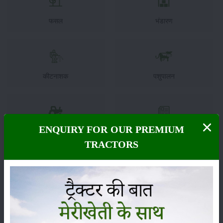
फसल
भंडारण
कीटनाशक
पशुपालन
ENQUIRY FOR OUR PREMIUM
कृषि यंत्र
समाचार
TRACTORS
सम्पादकीय
अन्य