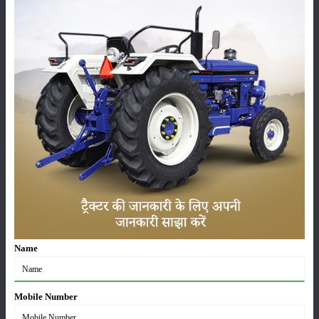
लाड़ली बहना योजना की 36वीं किस्त जारी, करोड़ों महिलाओं के
खातों में पहुंचे 1500 रुपये
16-May-2026
ट्रैक्टर बिक्री में महिंद्रा ने अप्रैल 2026 में दर्ज की 20% से
अधिक वृद्धि
01-May-2026
Sonalika Tractors Achieves Record Sales of 1,80,504
Units in FY’26
02-Apr-2026
मसूर की एमएसपी खरीद पर सरकार से मिली मंजूरी: किसानों को
मिली बड़ी राहत
28-Mar-2026
Name
पूसा कृषि विज्ञान मेला 2026: 25–27 फरवरी को आयोजन
24-Feb-2026
Mobile Number