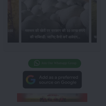
िलेगा 100
मशरूम की खेती पर सरकार की 10 लाख रुपये
की सब्सिडी: जानिए कैसे करें आवेदन...
फसल बीम
Join Our Whatsapp Group