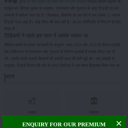
ये भी पढ़ें:
बुवाई के बाद बाजरा की खेती की करें ऐसे देखभाल
टिड्डी विभाग बाड़मेर के
प्रमुख डॉ. विरेन्द्र कुमार के अनुसार, राजस्थान और गुजरात के अंदर टिड्डी का दस
जनपदों में सर्वेक्षण चल रहा है। फिलहाल, बीकानेर के एक गांव में दस अथवा 15 व्यस्क
टिड्डी नजर आई हैं। कोई चिंता की बात नहीं है। हम हर परिस्थिति से निपटने के लिए
तैयार हैं।
टिड्डियों ने पहले इस साल में आतंक मचाया था
मीड़िया खबरों से प्राप्त जानकारी के अनुसार, साल 2019 और 2020 के दौरान पड़ोसी
देश पाकिस्तान से राजस्थान और गुजरात के विभिन्न इलाकों में फसल चौपट कर दी
थी। इसके चलते हजारों किसानों को करोड़ों रुपए की हानि हुई थी। एक आंकड़े के
अनुसार, टिड्डी विभाग की ओर से 6000 हेक्टेयर में उस समय छिड़काव किया गया था
श्रेणी
फसल
भंडारण
ENQUIRY FOR OUR PREMIUM