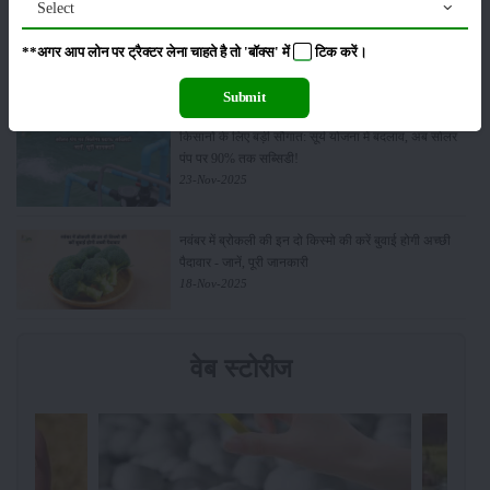
Select
Budget 2026: ‘भारत विस्तार’ से कृषि में डिजिटल और AI
**अगर आप लोन पर ट्रैक्टर लेना चाहते है तो 'बॉक्स' में
टिक
करें।
क्रांति की शुरुआत
01-Feb-2026
Submit
किसानों के लिए बड़ी सौगात: सूर्य योजना में बदलाव, अब सोलर
पंप पर 90% तक सब्सिडी!
23-Nov-2025
नवंबर में ब्रोकली की इन दो किस्मो की करें बुवाई होगी अच्छी
पैदावार - जानें, पूरी जानकारी
18-Nov-2025
वेब स्टोरीज