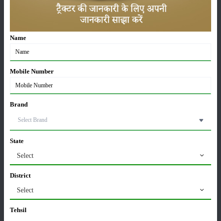
ट्रैक्टर बिक्री में महिंद्रा ने अप्रैल 2026 में दर्ज की 20% से
अधिक वृद्धि
01-May-2026
Name
Sonalika Tractors Achieves Record Sales of 1,80,504
Units in FY’26
02-Apr-2026
Mobile Number
मसूर की एमएसपी खरीद पर सरकार से मिली मंजूरी: किसानों को
Brand
मिली बड़ी राहत
28-Mar-2026
State
पूसा कृषि विज्ञान मेला 2026: 25–27 फरवरी को आयोजन
24-Feb-2026
Select
District
किसान क्रेडिट कार्ड (KCC) में बड़े सुधार की तैयारी: RBI की
Select
नई पहल से किसानों को मिलेगा फायदा
13-Feb-2026
Tehsil