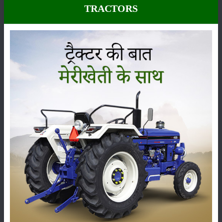
TRACTORS
कीटनाशक
पशुपालन
कृषि यंत्र
समाचार
सम्पादकीय
अन्य
लाड़ली बहना योजना की 36वीं किस्त जारी, करोड़ों महिलाओं के
खातों में पहुंचे 1500 रुपये
16-May-2026