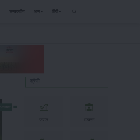
सम्पादकीय
अन्य
हिंदी
श्रेणी
न-समाचार
फसल
भंडारण