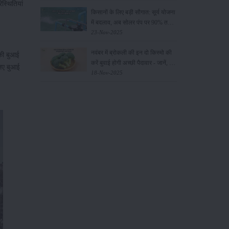
िस्थितियां
किसानों के लिए बड़ी सौगात: सूर्य योजना
में बदलाव, अब सोलर पंप पर 90% तक
सब्सिडी!
23-Nov-2025
नवंबर में ब्रोकली की इन दो किस्मो की
की बुआई
करें बुवाई होगी अच्छी पैदावार - जानें, पूरी
िए बुआई
जानकारी
18-Nov-2025