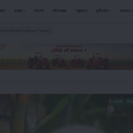
ैक्टर
फसल
भंडारण
कीटनाशक
पशुपालन
कृषि यंत्र
समाचार
n About Modern Sugarcane Farming
समाचार
किसा