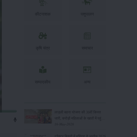
कीटनाशक
पशुपालन
कृषि यंत्र
समाचार
सम्पादकीय
अन्य
लाड़ली बहना योजना की 36वीं किस्त
जारी, करोड़ों महिलाओं के खातों में पहुंचे
1500 रुपये
16-May-2026
ट्रैक्टर बिक्री में महिंद्रा ने अप्रैल 2026