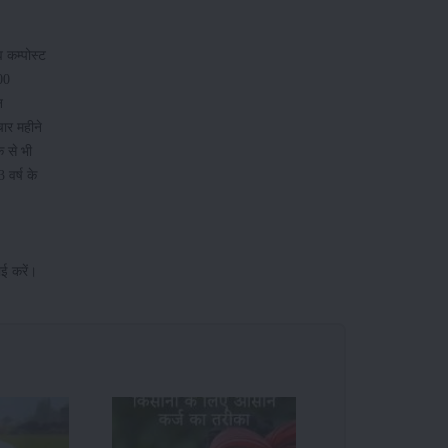
 कम्पोस्ट
00
न
चार महीने
क से भी
वर्ष के
ाई करें।