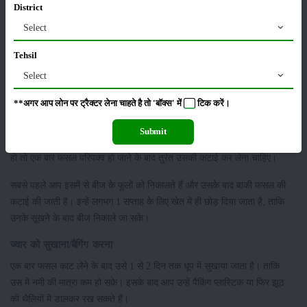
District
ज्वार में डाउनी मिल्ड्यू (फफूंदी) के नियंत्रण के उपाय
Select
मिट्टी से पैदा होने वाले ओस्पोर्स को कम करने के लिए रोपण से पहले गहरी गर्मियों की
Tehsil
जुताई बहुत सहायक होती है। इसके अलावा मेटालेक्सिल या रिडोमिल 25 WP @ 1g
Select
a.i./kg के साथ बीज ड्रेसिंग के बाद रिडोमिल-MZ @ 3g/L पानी के साथ स्प्रे करने
से भी प्रभाव कम होता है।
**अगर आप लोन पर ट्रैक्टर लेना चाहते है तो 'बॉक्स' में
टिक
करें।
ज्वार की कटाई
Submit
अगर आप चाहते हैं, कि आप की फसल पर किसी भी तरह के कीट आदि का प्रकोप ना
हो तो एक बार फसल परिपक्व हो जाने के बाद तुरंत उसकी कटाई कर लेना चाहिए।
सबसे पहले आप इसमें से बीज के फूलों को निकालते हैं और उसके बाद बाकी फसल की
कटाई की जाती है। इन्हें लगभग 1 सप्ताह के लिए खेत में ही छोड़ दिया जाता है, ताकि
उनके सूखने के बाद बीज निकाले जा सके।
ज्वार को सुखाना/बैगिंग करना
एक बार फसल काट लेने के बाद उसे 1 से 2 दिन तक धूप में सुखाया जाता है। ताकि
उस में नमी की मात्रा कम हो सके। इसके बाद आप उन्हें पैकिंग प्लास्टिक या फिर झूठ
की थैलियों में डालकर रख सकते हैं।