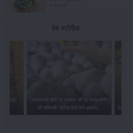
18-Nov-2025
वेब स्टोरीज
िलेगा 100
मशरूम की खेती पर सरकार की 10 लाख रुपये
की सब्सिडी: जानिए कैसे करें आवेदन...
फसल बीम