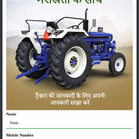
लाड़ली बहना योजना की 36वीं किस्त जारी, करोड़ों महिलाओं के
खातों में पहुंचे 1500 रुपये
16-May-2026
ट्रैक्टर बिक्री में महिंद्रा ने अप्रैल 2026 में दर्ज की 20% से
अधिक वृद्धि
01-May-2026
Sonalika Tractors Achieves Record Sales of 1,80,504
Units in FY’26
02-Apr-2026
मसूर की एमएसपी खरीद पर सरकार से मिली मंजूरी: किसानों को
मिली बड़ी राहत
28-Mar-2026
Name
पूसा कृषि विज्ञान मेला 2026: 25–27 फरवरी को आयोजन
Mobile Number
24-Feb-2026