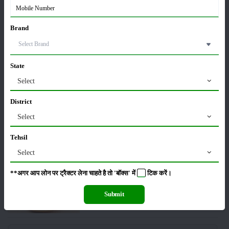
Brand
किसान क्रेडिट कार्ड (KCC) में बड़े सुधार की तैयारी: RBI की
नई पहल से किसानों को मिलेगा फायदा
13-Feb-2026
State
Select
Budget 2026: ‘भारत विस्तार’ से कृषि में डिजिटल और AI
क्रांति की शुरुआत
District
01-Feb-2026
Select
किसानों के लिए बड़ी सौगात: सूर्य योजना में बदलाव, अब सोलर
Tehsil
पंप पर 90% तक सब्सिडी!
Select
23-Nov-2025
**अगर आप लोन पर ट्रैक्टर लेना चाहते है तो 'बॉक्स' में
टिक
करें।
नवंबर में ब्रोकली की इन दो किस्मो की करें बुवाई होगी अच्छी
पैदावार - जानें, पूरी जानकारी
Submit
18-Nov-2025