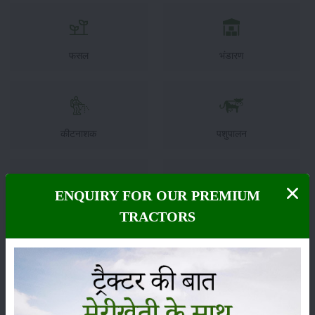
फसल
भंडारण
कीटनाशक
पशुपालन
ENQUIRY FOR OUR PREMIUM
कृषि यंत्र
समाचार
TRACTORS
सम्पादकीय
अन्य