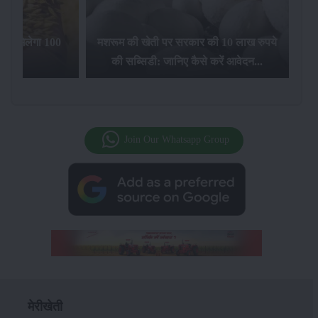
िलेगा 100
मशरूम की खेती पर सरकार की 10 लाख रुपये
की सब्सिडी: जानिए कैसे करें आवेदन...
फसल बीम
Join Our Whatsapp Group
मेरीखेती