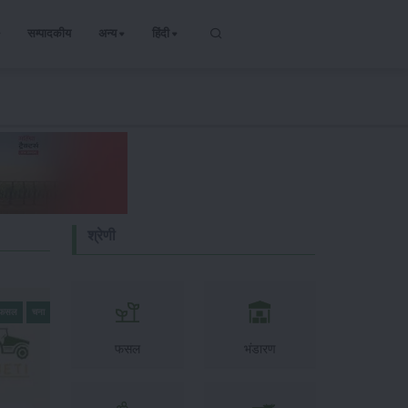
सम्पादकीय
अन्य
हिंदी
श्रेणी
य फसल
चना
फसल
भंडारण