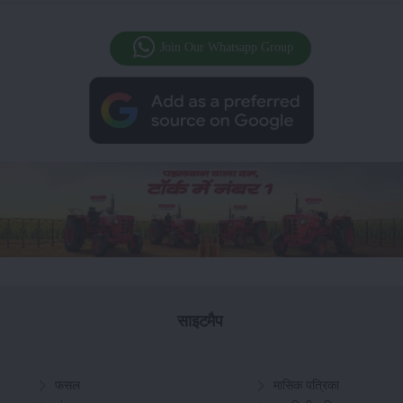
Join Our Whatsapp Group
साइटमैप
फसल
मासिक पत्रिका