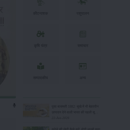
कीटनाशक
पशुपालन
कृषि यंत्र
समाचार
सम्पादकीय
अन्य
पूसा बासमती 1882: सूखे में भी बेहतरीन
उत्पादन देने वाली भारत की पहली सूखा-
सहिष्णु बासमती किस्म
22-Jun-2026
करेले की खेती कैसे करें: होगी लाखों रुपए