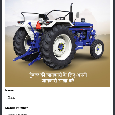
लाड़ली बहना योजना की 36वीं किस्त जारी, करोड़ों महिलाओं के
खातों में पहुंचे 1500 रुपये
16-May-2026
ट्रैक्टर बिक्री में महिंद्रा ने अप्रैल 2026 में दर्ज की 20% से
अधिक वृद्धि
01-May-2026
Sonalika Tractors Achieves Record Sales of 1,80,504
Units in FY’26
02-Apr-2026
मसूर की एमएसपी खरीद पर सरकार से मिली मंजूरी: किसानों को
मिली बड़ी राहत
28-Mar-2026
Name
पूसा कृषि विज्ञान मेला 2026: 25–27 फरवरी को आयोजन
24-Feb-2026
Mobile Number