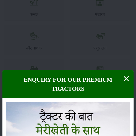
फसल
भंडारण
कीटनाशक
पशुपालन
ENQUIRY FOR OUR PREMIUM
कृषि यंत्र
समाचार
TRACTORS
सम्पादकीय
अन्य