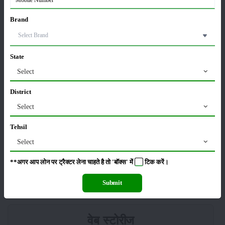
किसान क्रेडिट कार्ड (KCC) में बड़े सुधार की तैयारी: RBI की
Brand
नई पहल से किसानों को मिलेगा फायदा
13-Feb-2026
State
Budget 2026: ‘भारत विस्तार’ से कृषि में डिजिटल और AI
Select
क्रांति की शुरुआत
01-Feb-2026
District
Select
किसानों के लिए बड़ी सौगात: सूर्य योजना में बदलाव, अब सोलर
पंप पर 90% तक सब्सिडी!
Tehsil
23-Nov-2025
Select
नवंबर में ब्रोकली की इन दो किस्मो की करें बुवाई होगी अच्छी
**अगर आप लोन पर ट्रैक्टर लेना चाहते है तो 'बॉक्स' में
टिक
करें।
पैदावार - जानें, पूरी जानकारी
18-Nov-2025
Submit
वेब स्टोरीज