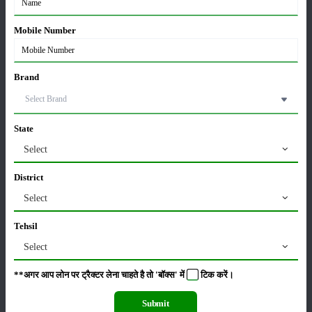
वातानुकूलित वाहन में रखने की जरूरत नहीं होती है। इस फल से बहुत सारी चीजें
बनाई जाती हैं, इसलिए किसान भाइयों को इस फल का अच्छा खासा भाव मिलता है।
Mobile Number
श्रेणी
Brand
State
फसल
भंडारण
Select
District
Select
कीटनाशक
पशुपालन
Tehsil
Select
**अगर आप लोन पर ट्रैक्टर लेना चाहते है तो 'बॉक्स' में
टिक
करें।
कृषि यंत्र
समाचार
Submit