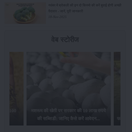
नवंबर में ब्रोकली की इन दो किस्मो की करें बुवाई होगी अच्छी
पैदावार - जानें, पूरी जानकारी
18-Nov-2025
वेब स्टोरीज
िलेगा 100
मशरूम की खेती पर सरकार की 10 लाख रुपये
की सब्सिडी: जानिए कैसे करें आवेदन...
फसल बीम