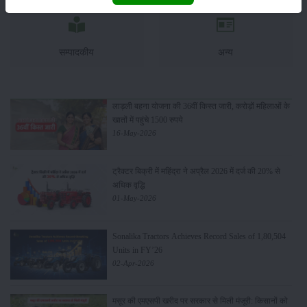
सम्पादकीय
अन्य
लाड़ली बहना योजना की 36वीं किस्त जारी, करोड़ों महिलाओं के
खातों में पहुंचे 1500 रुपये
16-May-2026
ट्रैक्टर बिक्री में महिंद्रा ने अप्रैल 2026 में दर्ज की 20% से
अधिक वृद्धि
01-May-2026
Sonalika Tractors Achieves Record Sales of 1,80,504
Units in FY’26
02-Apr-2026
मसूर की एमएसपी खरीद पर सरकार से मिली मंजूरी: किसानों को