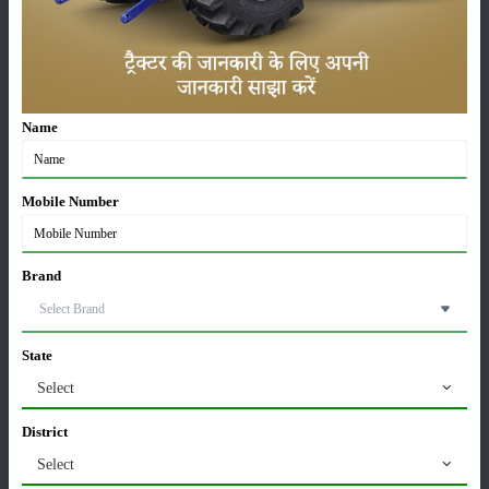
खातों में पहुंचे 1500 रुपये
16-May-2026
ट्रैक्टर बिक्री में महिंद्रा ने अप्रैल 2026 में दर्ज की 20% से
अधिक वृद्धि
Name
01-May-2026
Sonalika Tractors Achieves Record Sales of 1,80,504
Mobile Number
Units in FY’26
02-Apr-2026
Brand
मसूर की एमएसपी खरीद पर सरकार से मिली मंजूरी: किसानों को
मिली बड़ी राहत
28-Mar-2026
State
Select
पूसा कृषि विज्ञान मेला 2026: 25–27 फरवरी को आयोजन
24-Feb-2026
District
Select