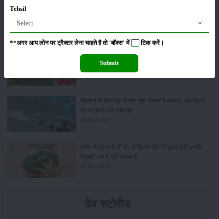
किसान क्रेडिट कार्ड (KCC) में बड़े सुधार की तैयारी: RBI की
Tehsil
नई पहल से किसानों को मिलेगा फायदा
Select
13-Feb-2026
**अगर आप लोन पर ट्रैक्टर लेना चाहते है तो 'बॉक्स' में
टिक
करें।
Budget 2026: ‘भारत विस्तार’ से कृषि में डिजिटल और AI
Submit
क्रांति की शुरुआत
01-Feb-2026
किसानों के लिए बड़ी सौगात: सूर्य योजना में बदलाव, अब सोलर
पंप पर 90% तक सब्सिडी!
23-Nov-2025
नवंबर में ब्रोकली की इन दो किस्मो की करें बुवाई होगी अच्छी
पैदावार - जानें, पूरी जानकारी
18-Nov-2025
वेब स्टोरीज