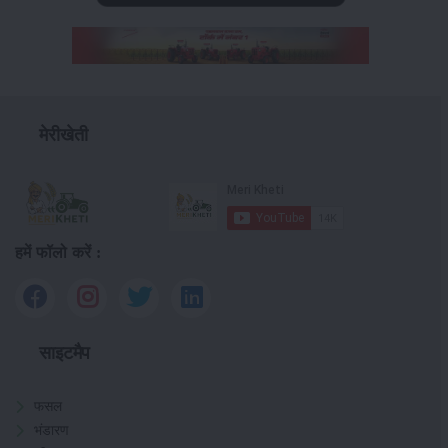
मेरीखेती
हमें फॉलो करें :
साइटमैप
फसल
भंडारण