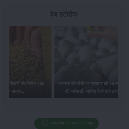
वेब स्टोरीज
िलेगा 100
मशरूम की खेती पर सरकार की 10 लाख रुपये
की सब्सिडी: जानिए कैसे करें आवेदन...
फसल बीम
Join Our Whatsapp Group