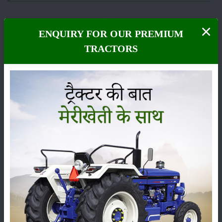
ENQUIRY FOR OUR PREMIUM
TRACTORS
फसल
भंडारण
कीटनाशक
पशुपालन
कृषि यंत्र
समाचार
सम्पादकीय
अन्य