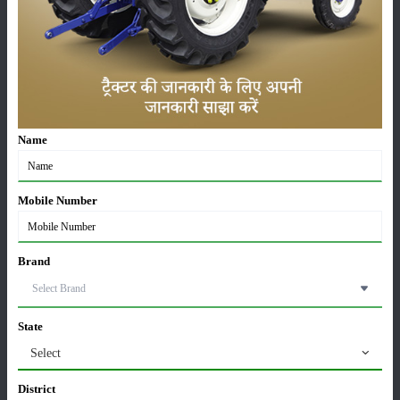
लाड़ली बहना योजना की 36वीं किस्त जारी, करोड़ों महिलाओं के
खातों में पहुंचे 1500 रुपये
16-May-2026
Name
ट्रैक्टर बिक्री में महिंद्रा ने अप्रैल 2026 में दर्ज की 20% से
अधिक वृद्धि
01-May-2026
Mobile Number
Sonalika Tractors Achieves Record Sales of 1,80,504
Units in FY’26
Brand
02-Apr-2026
मसूर की एमएसपी खरीद पर सरकार से मिली मंजूरी: किसानों को
State
मिली बड़ी राहत
Select
28-Mar-2026
District