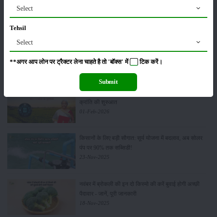
पूसा कृषि विज्ञान मेला 2026: 25–27 फरवरी को आयोजन
Select
24-Feb-2026
Tehsil
Select
किसान क्रेडिट कार्ड (KCC) में बड़े सुधार की तैयारी: RBI की
नई पहल से किसानों को मिलेगा फायदा
**अगर आप लोन पर ट्रैक्टर लेना चाहते है तो 'बॉक्स' में
टिक
करें।
13-Feb-2026
Submit
Budget 2026: ‘भारत विस्तार’ से कृषि में डिजिटल और AI
क्रांति की शुरुआत
01-Feb-2026
किसानों के लिए बड़ी सौगात: सूर्य योजना में बदलाव, अब सोलर
पंप पर 90% तक सब्सिडी!
23-Nov-2025
नवंबर में ब्रोकली की इन दो किस्मो की करें बुवाई होगी अच्छी
पैदावार - जानें, पूरी जानकारी
18-Nov-2025