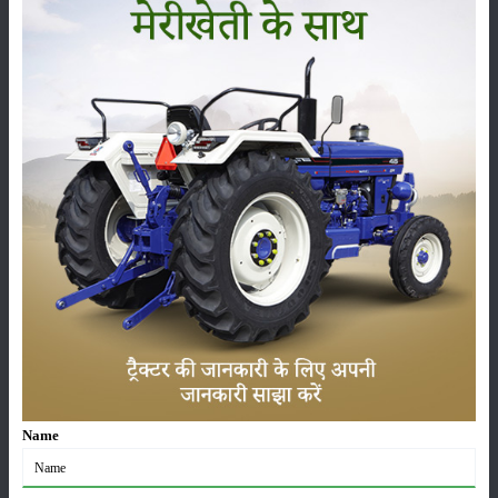
श्रेणी
फसल
भंडारण
कीटनाशक
पशुपालन
कृषि यंत्र
समाचार
Name