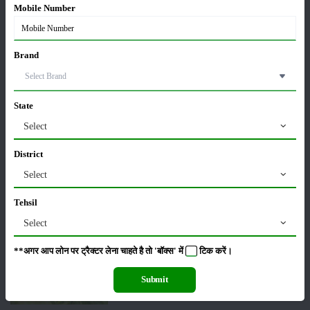
सम्पादकीय
अन्य
Mobile Number
Brand
पूसा बासमती 1882: सूखे में भी बेहतरीन उत्पादन देने वाली
भारत की पहली सूखा-सहिष्णु बासमती किस्म
22-Jun-2026
State
Select
करेले की खेती कैसे करें: होगी लाखों रुपए की कमाई
29-May-2026
District
Select
सीताफल की खेती कैसे करें: होगी लाखों रुपए की कमाई
Tehsil
21-May-2026
Select
**अगर आप लोन पर ट्रैक्टर लेना चाहते है तो 'बॉक्स' में
टिक
करें।
ग्वार की खेती कैसे करें: जानें खेती का सही समय और उन्नत
किस्में
Submit
17-May-2026