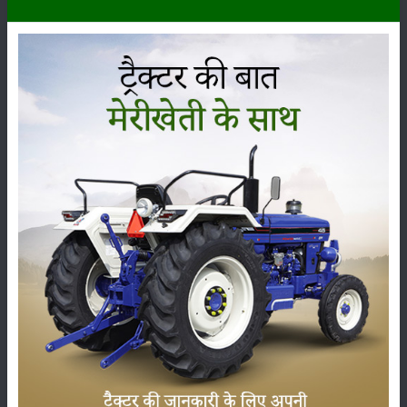
कीटनाशक
पशुपालन
कृषि यंत्र
समाचार
सम्पादकीय
अन्य
लाड़ली बहना योजना की 36वीं किस्त जारी, करोड़ों महिलाओं के
खातों में पहुंचे 1500 रुपये
16-May-2026
ट्रैक्टर बिक्री में महिंद्रा ने अप्रैल 2026 में दर्ज की 20% से
अधिक वृद्धि
01-May-2026