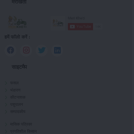
मेरीखेती
हमें फॉलो करें :
साइटमैप
फसल
भंडारण
कीटनाशक
पशुपालन
सम्पादकीय
मासिक पत्रिका
प्रगतिशील किसान