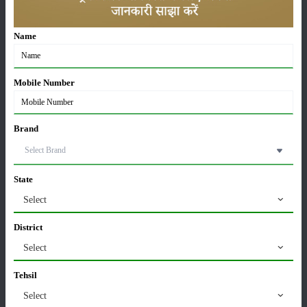
Sonalika Tractors Achieves Record Sales of 1,80,504
Name
Units in FY’26
02-Apr-2026
Mobile Number
मसूर की एमएसपी खरीद पर सरकार से मिली मंजूरी: किसानों को
मिली बड़ी राहत
28-Mar-2026
Brand
पूसा कृषि विज्ञान मेला 2026: 25–27 फरवरी को आयोजन
24-Feb-2026
State
Select
District
किसान क्रेडिट कार्ड (KCC) में बड़े सुधार की तैयारी: RBI की
नई पहल से किसानों को मिलेगा फायदा
Select
13-Feb-2026
Tehsil
Select
Budget 2026: ‘भारत विस्तार’ से कृषि में डिजिटल और AI