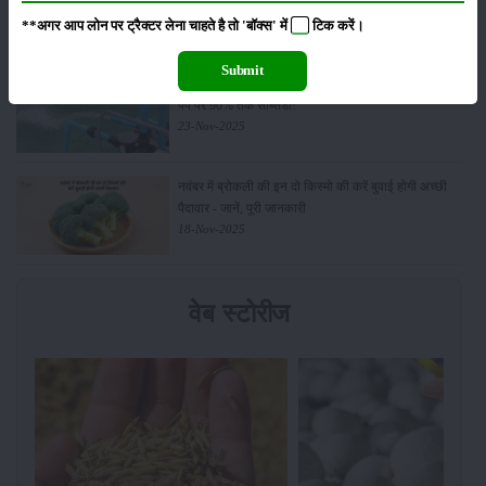
क्रांति की शुरुआत
01-Feb-2026
**अगर आप लोन पर ट्रैक्टर लेना चाहते है तो 'बॉक्स' में
टिक
करें।
Submit
किसानों के लिए बड़ी सौगात: सूर्य योजना में बदलाव, अब सोलर
पंप पर 90% तक सब्सिडी!
23-Nov-2025
नवंबर में ब्रोकली की इन दो किस्मो की करें बुवाई होगी अच्छी
पैदावार - जानें, पूरी जानकारी
18-Nov-2025
वेब स्टोरीज