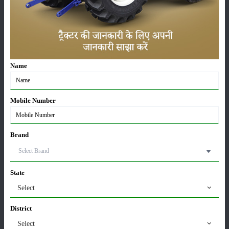
लाड़ली बहना योजना की 36वीं किस्त जारी, करोड़ों महिलाओं के
खातों में पहुंचे 1500 रुपये
16-May-2026
ट्रैक्टर बिक्री में महिंद्रा ने अप्रैल 2026 में दर्ज की 20% से
अधिक वृद्धि
Name
01-May-2026
Mobile Number
Sonalika Tractors Achieves Record Sales of 1,80,504
Units in FY’26
02-Apr-2026
Brand
मसूर की एमएसपी खरीद पर सरकार से मिली मंजूरी: किसानों को
मिली बड़ी राहत
28-Mar-2026
State
Select
पूसा कृषि विज्ञान मेला 2026: 25–27 फरवरी को आयोजन
District
24-Feb-2026
Select