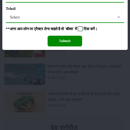
Tehsil
किसान क्रेडिट कार्ड (KCC) में बड़े सुधार की तैयारी: RBI की
Select
नई पहल से किसानों को मिलेगा फायदा
13-Feb-2026
**अगर आप लोन पर ट्रैक्टर लेना चाहते है तो 'बॉक्स' में
टिक
करें।
Budget 2026: ‘भारत विस्तार’ से कृषि में डिजिटल और AI
Submit
क्रांति की शुरुआत
01-Feb-2026
किसानों के लिए बड़ी सौगात: सूर्य योजना में बदलाव, अब सोलर
पंप पर 90% तक सब्सिडी!
23-Nov-2025
नवंबर में ब्रोकली की इन दो किस्मो की करें बुवाई होगी अच्छी
पैदावार - जानें, पूरी जानकारी
18-Nov-2025
वेब स्टोरीज