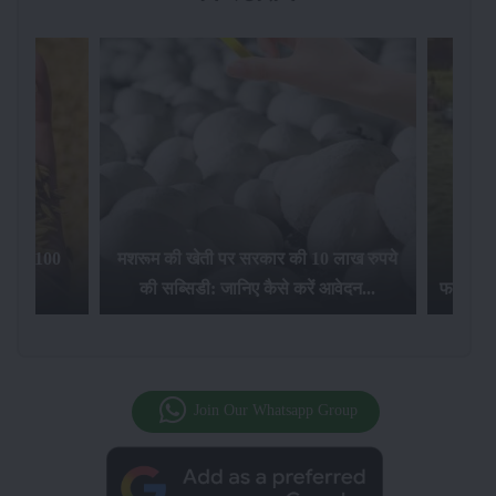
िलेगा 100
मशरूम की खेती पर सरकार की 10 लाख रुपये
की सब्सिडी: जानिए कैसे करें आवेदन...
फसल बीम
Join Our Whatsapp Group