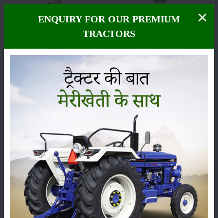
ENQUIRY FOR OUR PREMIUM
फसल
भंडारण
TRACTORS
कीटनाशक
पशुपालन
कृषि यंत्र
समाचार
सम्पादकीय
अन्य