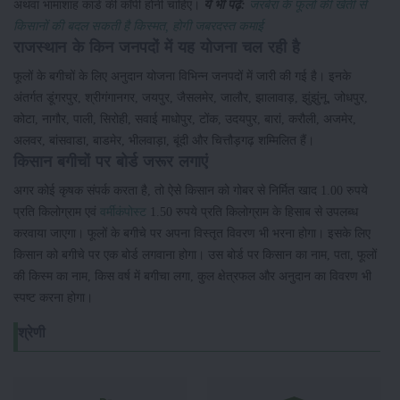
अथवा भामाशाह कार्ड की कॉपी होनी चाहिए।
ये भी पढ़े:
जरबेरा के फूलों की खेती से
किसानों की बदल सकती है किस्मत, होगी जबरदस्त कमाई
राजस्थान के किन जनपदों में यह योजना चल रही है
फूलों के बगीचों के लिए अनुदान योजना विभिन्न जनपदों में जारी की गई है। इनके
अंतर्गत डूंगरपुर, श्रीगंगानगर, जयपुर, जैसलमेर, जालौर, झालावाड़, झुंझुंनू, जोधपुर,
कोटा, नागौर, पाली, सिरोही, सवाई माधोपुर, टोंक, उदयपुर, बारां, करौली, अजमेर,
अलवर, बांसवाडा, बाडमेर, भीलवाड़ा, बूंदी और चित्तौड़गढ़ शम्मिलित हैं।
किसान बगीचों पर बोर्ड जरूर लगाएं
अगर कोई कृषक संपर्क करता है, तो ऐसे किसान को गोबर से निर्मित खाद 1.00 रुपये
प्रति किलोग्राम एवं
वर्मीकंपोस्ट
1.50 रुपये प्रति किलोग्राम के हिसाब से उपलब्ध
करवाया जाएगा। फूलों के बगीचे पर अपना विस्तृत विवरण भी भरना होगा। इसके लिए
किसान को बगीचे पर एक बोर्ड लगवाना होगा। उस बोर्ड पर किसान का नाम, पता, फूलों
की किस्म का नाम, किस वर्ष में बगीचा लगा, कुल क्षेत्रफल और अनुदान का विवरण भी
स्पष्ट करना होगा।
श्रेणी