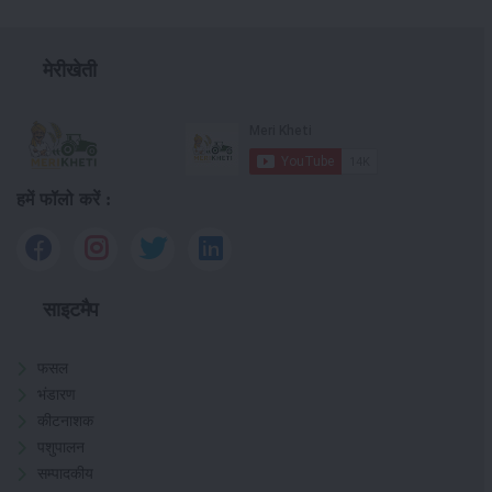
मेरीखेती
हमें फॉलो करें :
साइटमैप
फसल
भंडारण
कीटनाशक
पशुपालन
सम्पादकीय