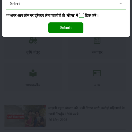
Select
**अगर आप लोन पर ट्रैक्टर लेना चाहते है तो 'बॉक्स' में
टिक
करें।
कीटनाशक
पशुपालन
Submit
कृषि यंत्र
समाचार
सम्पादकीय
अन्य
लाड़ली बहना योजना की 36वीं किस्त जारी, करोड़ों महिलाओं के
खातों में पहुंचे 1500 रुपये
16-May-2026