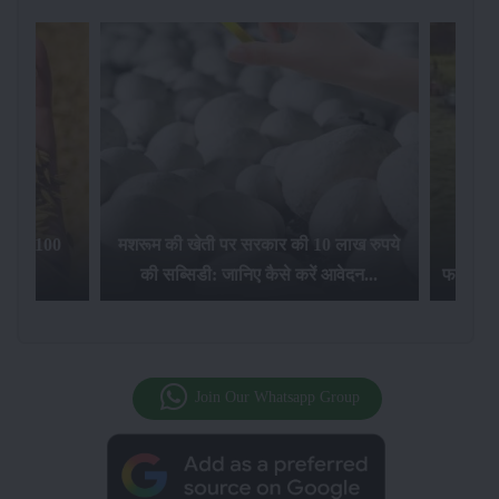
िलेगा 100
मशरूम की खेती पर सरकार की 10 लाख रुपये
की सब्सिडी: जानिए कैसे करें आवेदन...
फसल बीम
Join Our Whatsapp Group