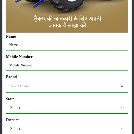
खातों में पहुंचे 1500 रुपये
16-May-2026
ट्रैक्टर बिक्री में महिंद्रा ने अप्रैल 2026 में दर्ज की 20% से
अधिक वृद्धि
Name
01-May-2026
Sonalika Tractors Achieves Record Sales of 1,80,504
Mobile Number
Units in FY’26
02-Apr-2026
Brand
मसूर की एमएसपी खरीद पर सरकार से मिली मंजूरी: किसानों को
मिली बड़ी राहत
28-Mar-2026
State
Select
पूसा कृषि विज्ञान मेला 2026: 25–27 फरवरी को आयोजन
24-Feb-2026
District
Select