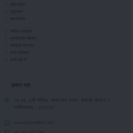
कीटनाशक
पशुपालन
सम्पादकीय
मासिक पत्रिका
प्रगतिशील किसान
सरकारी योजनाएं
हमारे विशेषज्ञ
हमारे बारे में
हमारा पता
5ए-46, 6वीं मंजिल, क्लाउड9 टावर, वैशाली सेक्टर 1,
गाजियाबाद - 201010
contact@merikheti.com
+91 880 077 7501