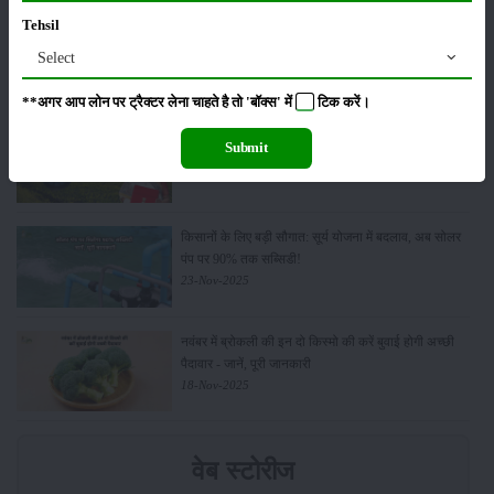
Tehsil
किसान क्रेडिट कार्ड (KCC) में बड़े सुधार की तैयारी: RBI की
नई पहल से किसानों को मिलेगा फायदा
Select
13-Feb-2026
**अगर आप लोन पर ट्रैक्टर लेना चाहते है तो 'बॉक्स' में
टिक
करें।
Budget 2026: ‘भारत विस्तार’ से कृषि में डिजिटल और AI
Submit
क्रांति की शुरुआत
01-Feb-2026
किसानों के लिए बड़ी सौगात: सूर्य योजना में बदलाव, अब सोलर
पंप पर 90% तक सब्सिडी!
23-Nov-2025
नवंबर में ब्रोकली की इन दो किस्मो की करें बुवाई होगी अच्छी
पैदावार - जानें, पूरी जानकारी
18-Nov-2025
वेब स्टोरीज