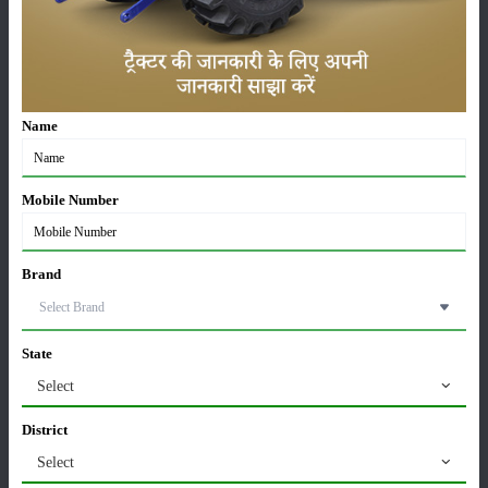
खातों में पहुंचे 1500 रुपये
16-May-2026
ट्रैक्टर बिक्री में महिंद्रा ने अप्रैल 2026 में दर्ज की 20% से
अधिक वृद्धि
Name
01-May-2026
Sonalika Tractors Achieves Record Sales of 1,80,504
Mobile Number
Units in FY’26
02-Apr-2026
Brand
मसूर की एमएसपी खरीद पर सरकार से मिली मंजूरी: किसानों को
मिली बड़ी राहत
28-Mar-2026
State
Select
पूसा कृषि विज्ञान मेला 2026: 25–27 फरवरी को आयोजन
24-Feb-2026
District
Select