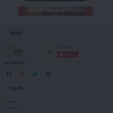
मेरीखेती
हमें फॉलो करें :
साइटमैप
फसल
भंडारण