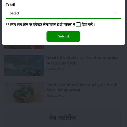
किसान क्रेडिट कार्ड (KCC) में बड़े सुधार की तैयारी: RBI की
Tehsil
नई पहल से किसानों को मिलेगा फायदा
Select
13-Feb-2026
**अगर आप लोन पर ट्रैक्टर लेना चाहते है तो 'बॉक्स' में
टिक
करें।
Budget 2026: ‘भारत विस्तार’ से कृषि में डिजिटल और AI
Submit
क्रांति की शुरुआत
01-Feb-2026
किसानों के लिए बड़ी सौगात: सूर्य योजना में बदलाव, अब सोलर
पंप पर 90% तक सब्सिडी!
23-Nov-2025
नवंबर में ब्रोकली की इन दो किस्मो की करें बुवाई होगी अच्छी
पैदावार - जानें, पूरी जानकारी
18-Nov-2025
वेब स्टोरीज