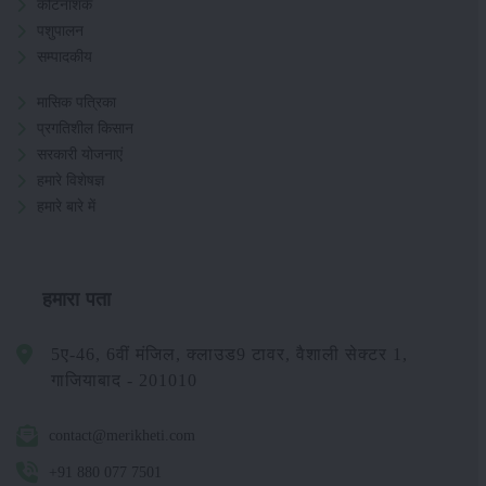
कीटनाशक
पशुपालन
सम्पादकीय
मासिक पत्रिका
प्रगतिशील किसान
सरकारी योजनाएं
हमारे विशेषज्ञ
हमारे बारे में
हमारा पता
5ए-46, 6वीं मंजिल, क्लाउड9 टावर, वैशाली सेक्टर 1,
गाजियाबाद - 201010
contact@merikheti.com
+91 880 077 7501