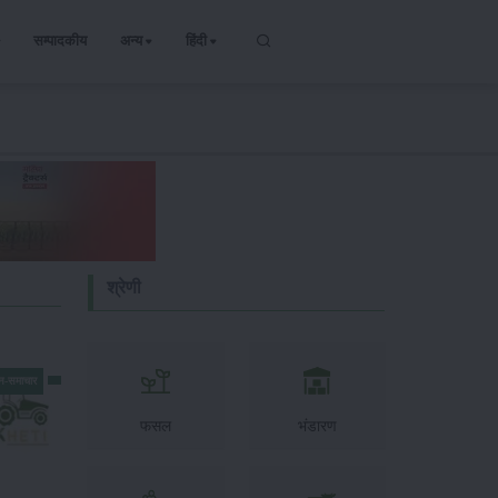
सम्पादकीय
अन्य
हिंदी
श्रेणी
न-समाचार
फसल
भंडारण