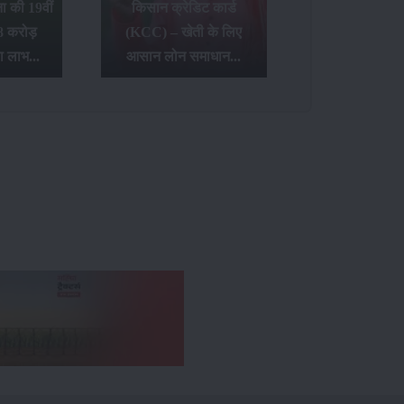
 की 19वीं
किसान क्रेडिट कार्ड
8 करोड़
(KCC) – खेती के लिए
ा लाभ...
आसान लोन समाधान...