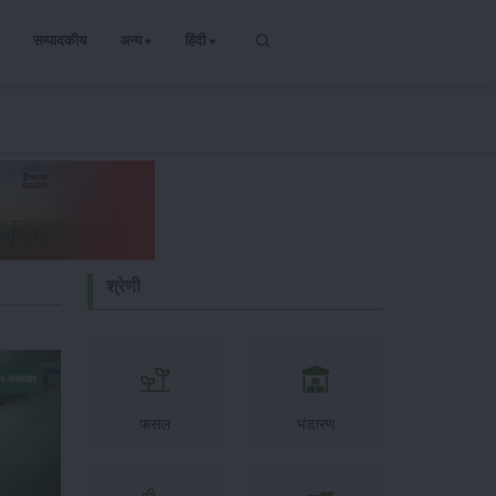
सम्पादकीय
अन्य
हिंदी
श्रेणी
न-समाचार
फसल
भंडारण