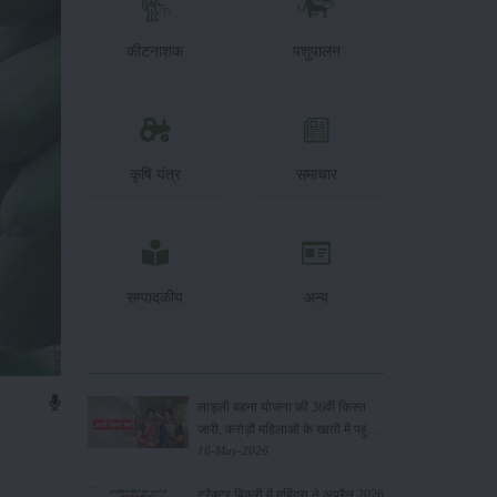
कीटनाशक
पशुपालन
कृषि यंत्र
समाचार
सम्पादकीय
अन्य
लाड़ली बहना योजना की 36वीं किस्त
जारी, करोड़ों महिलाओं के खातों में पहुंचे
1500 रुपये
16-May-2026
ट्रैक्टर बिक्री में महिंद्रा ने अप्रैल 2026