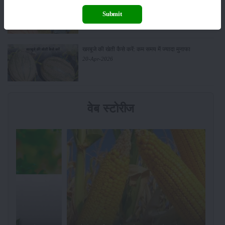
सरकार से किसानों को बड़ी राहत - बिना फार्मर रजिस्ट्रेशन के
बेच सकेंगे गेहूं
Submit
21-Apr-2026
खरबूजे की खेती कैसे करें: कम समय में ज्यादा मुनाफा
20-Apr-2026
वेब स्टोरीज