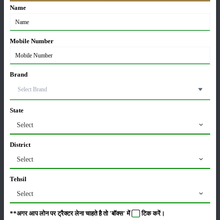
Name
ग्वार की खेती कैसे करें: जानें खेती का सही समय और उन्नत
Mobile Number
किस्में
17-May-2026
Brand
हींग की खेती कैसे करें: होंगी लाखों रुपए की कमाई
06-May-2026
State
Select
बंजर जमीन में अश्वगंधा की खेती कैसे करें: सही तरीका, समय
और उन्नत तकनीकें
District
03-May-2026
Select
आधुनिक तकनीक से चीकू की खेती कैसे करें: जानें पूरी
Tehsil
जानकारी
Select
27-Apr-2026
**अगर आप लोन पर ट्रैक्टर लेना चाहते है तो 'बॉक्स' में
टिक
करें।