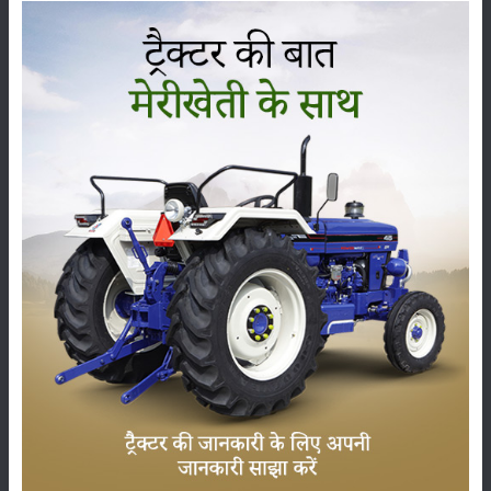
कृषि यंत्र
समाचार
सम्पादकीय
अन्य
पूसा बासमती 1882: सूखे में भी बेहतरीन उत्पादन देने वाली
भारत की पहली सूखा-सहिष्णु बासमती किस्म
22-Jun-2026
करेले की खेती कैसे करें: होगी लाखों रुपए की कमाई
29-May-2026
सीताफल की खेती कैसे करें: होगी लाखों रुपए की कमाई
21-May-2026