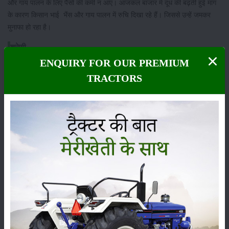
और गाय पालन के लिए पैसों की कमी न आए। आजकल बाजार में दूध की बढ़ती हुई मांग
के कारण किसान भाई भैंस और गाय पालन में रुचि दिखा रहे हैं। जिससे उन्हें जमकर
मुनाफा हो रहा है।
श्रेणी
ENQUIRY FOR OUR PREMIUM
TRACTORS
फसल
भंडारण
कीटनाशक
पशुपालन
कृषि यंत्र
समाचार