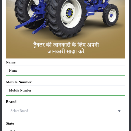
सम्पादकीय
अन्य
लाड़ली बहना योजना की 36वीं किस्त जारी, करोड़ों महिलाओं के
खातों में पहुंचे 1500 रुपये
Name
16-May-2026
ट्रैक्टर बिक्री में महिंद्रा ने अप्रैल 2026 में दर्ज की 20% से
Mobile Number
अधिक वृद्धि
01-May-2026
Brand
Sonalika Tractors Achieves Record Sales of 1,80,504
Units in FY’26
02-Apr-2026
State