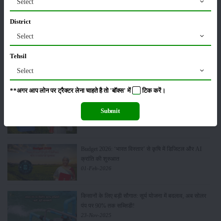
Select
मसूर की एमएसपी खरीद पर सरकार से मिली मंजूरी: किसानों को
मिली बड़ी राहत
District
28-Mar-2026
Select
पूसा कृषि विज्ञान मेला 2026: 25–27 फरवरी को आयोजन
Tehsil
24-Feb-2026
Select
**अगर आप लोन पर ट्रैक्टर लेना चाहते है तो 'बॉक्स' में
टिक
करें।
किसान क्रेडिट कार्ड (KCC) में बड़े सुधार की तैयारी: RBI की
Submit
नई पहल से किसानों को मिलेगा फायदा
13-Feb-2026
Budget 2026: ‘भारत विस्तार’ से कृषि में डिजिटल और AI
क्रांति की शुरुआत
01-Feb-2026
किसानों के लिए बड़ी सौगात: सूर्य योजना में बदलाव, अब सोलर
पंप पर 90% तक सब्सिडी!
23-Nov-2025