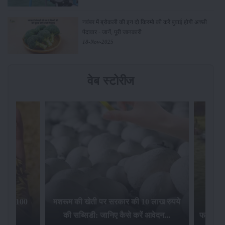
नवंबर में ब्रोकली की इन दो किस्मो की करें बुवाई होगी अच्छी
पैदावार - जानें, पूरी जानकारी
18-Nov-2025
वेब स्टोरीज
िलेगा 100
मशरूम की खेती पर सरकार की 10 लाख रुपये
की सब्सिडी: जानिए कैसे करें आवेदन...
फसल बीम