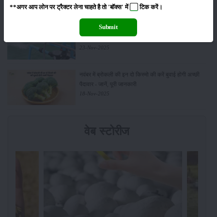
01-Feb-2026
**अगर आप लोन पर ट्रैक्टर लेना चाहते है तो 'बॉक्स' में
टिक
करें।
Submit
किसानों के लिए बड़ी सौगात: सूर्य योजना में बदलाव, अब सोलर
पंप पर 90% तक सब्सिडी!
23-Nov-2025
नवंबर में ब्रोकली की इन दो किस्मो की करें बुवाई होगी अच्छी
पैदावार - जानें, पूरी जानकारी
18-Nov-2025
वेब स्टोरीज