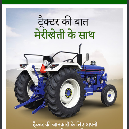
कृषि यंत्र
समाचार
सम्पादकीय
अन्य
लाड़ली बहना योजना की 36वीं किस्त जारी, करोड़ों महिलाओं के
खातों में पहुंचे 1500 रुपये
16-May-2026
ट्रैक्टर बिक्री में महिंद्रा ने अप्रैल 2026 में दर्ज की 20% से
अधिक वृद्धि
01-May-2026