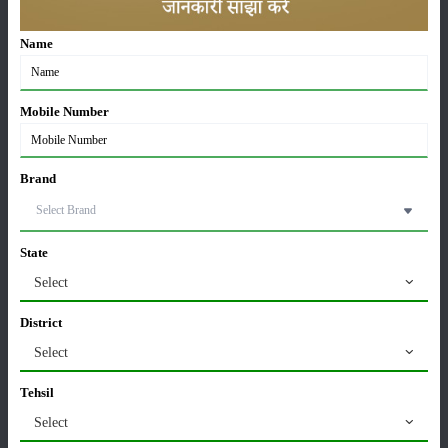
Sonalika Tractors Achieves Record Sales of 1,80,504
Name
Units in FY’26
02-Apr-2026
Mobile Number
मसूर की एमएसपी खरीद पर सरकार से मिली मंजूरी: किसानों को
मिली बड़ी राहत
28-Mar-2026
Brand
पूसा कृषि विज्ञान मेला 2026: 25–27 फरवरी को आयोजन
24-Feb-2026
State
Select
किसान क्रेडिट कार्ड (KCC) में बड़े सुधार की तैयारी: RBI की
District
नई पहल से किसानों को मिलेगा फायदा
Select
13-Feb-2026
Tehsil
Budget 2026: ‘भारत विस्तार’ से कृषि में डिजिटल और AI
Select
क्रांति की शुरुआत