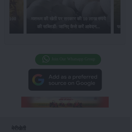
िलेगा 100
मशरूम की खेती पर सरकार की 10 लाख रुपये
की सब्सिडी: जानिए कैसे करें आवेदन...
फसल बीम
Join Our Whatsapp Group
मेरीखेती