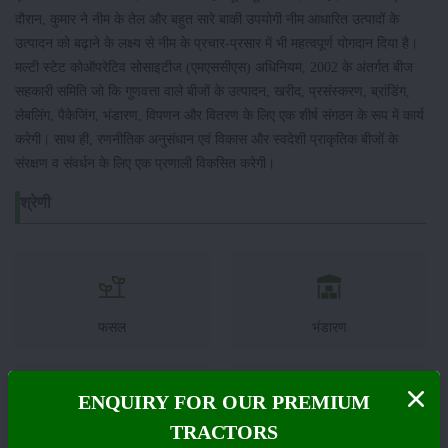
दौरान, कुमार ने नीम के तेल और बहुत सारे बाकी उपयोगी नीम आधारित उत्पादों के
उत्पादन को बढ़ाने के लक्ष्य से नीम के प्रचार-प्रसार में भी महत्वपूर्ण योगदान दिया है।
मल्टी स्टेट कोऑपरेटिव सोसाइटीज (एमएससीएस) अधिनियम, 2002 के अंतर्गत बीज
सहकारी समिति जो कि गुणवत्ता वाले बीजों के उत्पादन, खरीद, प्रसंस्करण, ब्रांडिंग,
लेबलिंग, पैकेजिंग, भंडारण, विपणन और वितरण के लिए एक शीर्ष संगठन के रूप में कार्य
करेगी। साथ ही, रणनीतिक अनुसंधान एवं विकास और स्वदेशी प्राकृतिक बीजों के
संरक्षण व संवर्धन के लिए एक प्रणाली विकसित करेगी।
श्रेणी
फसल
भंडारण
ENQUIRY FOR OUR PREMIUM
TRACTORS
कीटनाशक
पशुपालन