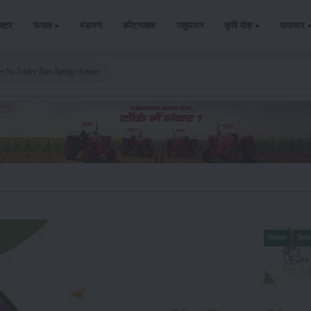
ैक्टर
फसल
भंडारण
कीटनाशक
पशुपालन
कृषि यंत्र
समाचार
e Se Jaldee Ban Jaenge Ameer
समाचार
किसा