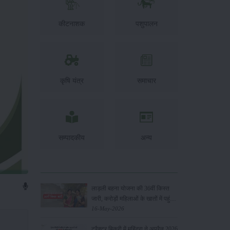
कीटनाशक
पशुपालन
कृषि यंत्र
समाचार
सम्पादकीय
अन्य
लाड़ली बहना योजना की 36वीं किस्त
जारी, करोड़ों महिलाओं के खातों में पहुंचे
1500 रुपये
16-May-2026
ट्रैक्टर बिक्री में महिंद्रा ने अप्रैल 2026