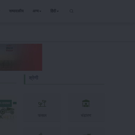
सम्पादकीय
अन्य
हिंदी
श्रेणी
न-समाचार
फसल
भंडारण