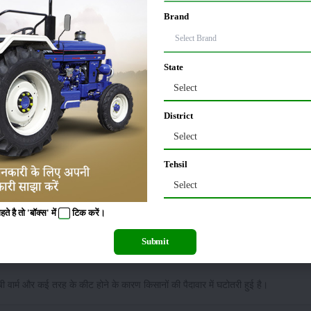
से डबल हो गए कपास के दाम
Brand
 के कारण डोड़े की बढ़त को नुकसान हुआ है। प्रोडक्शन में भारी गिरावट आ गई है। Production 
State
Select
ेकर 8 हजार रुपये प्रति क्विंटल के बीच है। केंद्र सरकार और राज्य सरकार को इसे 15 हजार रु
District
Select
 प्रदर्शन कर रहे हैं। किसानों का कहना है, कि यदि राज्य सरकार 15000 रुपये प्रति क्वि
Tehsil
Select
 रहे किसान, उत्पादन में कमी से अंतर्राष्टीय बाजार भी चिंतिंत
 है तो 'बॉक्स' में
टिक
करें।
Submit
मीडिया रिपोर्ट के अनुसार, पिछले 3 सालों से पंजाब में कपास की अच्छी पैदावार हो रही थी।
ाबी वार्म और कई तरह के कीट होने के कारण किसानों की पैदावार में घटोतरी हुई है।