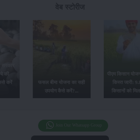
वेब स्टोरीज
र सरकार
ये की
पीएम किसान योजना
से करें
फसल बीमा योजना का सही
किस्त जारी: 9.
उपयोग कैसे करें?...
किसानों को मिल
Join Our Whatsapp Group