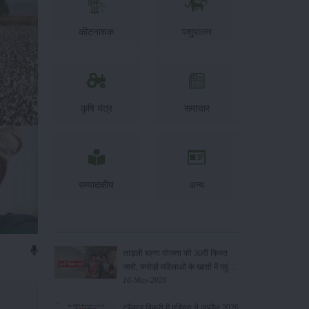
कीटनाशक
पशुपालन
कृषि यंत्र
समाचार
सम्पादकीय
अन्य
लाड़ली बहना योजना की 36वीं किस्त
जारी, करोड़ों महिलाओं के खातों में पहुंचे
1500 रुपये
16-May-2026
ट्रैक्टर बिक्री में महिंद्रा ने अप्रैल 2026