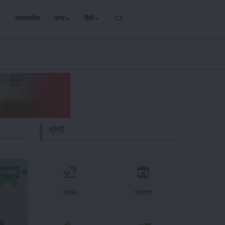
सम्पादकीय
अन्य
हिंदी
श्रेणी
न-समाचार
फसल
भंडारण