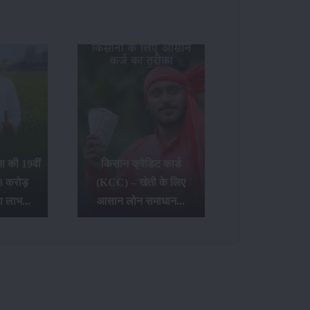
 की 19वीं
किसान क्रेडिट कार्ड
8 करोड़
(KCC) – खेती के लिए
ा लाभ...
आसान लोन समाधान...