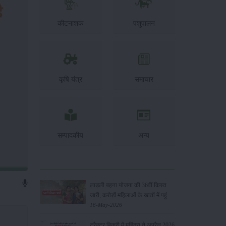
कीटनाशक
पशुपालन
कृषि यंत्र
समाचार
सम्पादकीय
अन्य
लाड़ली बहना योजना की 36वीं किस्त
जारी, करोड़ों महिलाओं के खातों में पहुंचे
1500 रुपये
16-May-2026
ट्रैक्टर बिक्री में महिंद्रा ने अप्रैल 2026