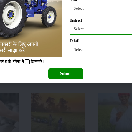
Select
दान दे रही है सरकार
किसान की मानें तो, वो इस तकनीक के साथ करीब तीन साल से काम कर र
के बाद भी उन्हें कुएं तक जाने की जरूरत नहीं होती। वो सिर्फ एक मिस्ट कॉल से मोटर को चला द
District
िस्ड काल देकर मोटर को बंद कर देते हैं।
Select
Tehsil
त करने की यह तकनीक किसानों को खूब पसंद आ रही है। नॉर्मल मोबाइल से मोटर पंप को खोला
्ट डीसी रिले को जोड़ा जाता है। टेप रेडियो में लगने वाली 240 वोल्ट एसी रिले को जोड़कर 240 
Select
े वायब्रेशन से 6 वोल्ड डीसी रिले ऑपरेट हो जाता है। जो 240 वोल्ट ईएसआई को 240 वोल्ट रिल
 है तो 'बॉक्स' में
टिक
करें।
Submit
वेब स्टोरीज