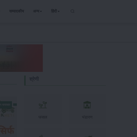
सम्पादकीय
अन्य
हिंदी
श्रेणी
न-समाचार
फसल
भंडारण