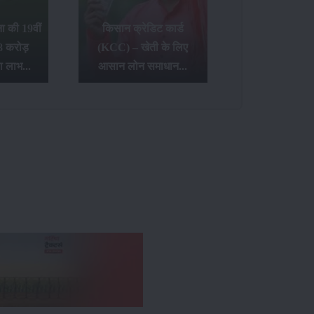
 की 19वीं
किसान क्रेडिट कार्ड
8 करोड़
(KCC) – खेती के लिए
ा लाभ...
आसान लोन समाधान...